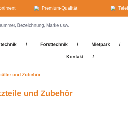
ortiment
Premium-Qualität
Tele
technik
/
Forsttechnik
/
Mietpark
/
Kontakt
/
hälter und Zubehör
tzteile und Zubehör