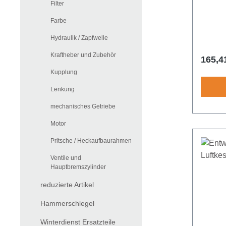
Filter
barVer
Farbe
Hydraulik / Zapfwelle
Kraftheber und Zubehör
Regulä
165,4
Kupplung
Lenkung
mechanisches Getriebe
Motor
Pritsche / Heckaufbaurahmen
Ventile und
Hauptbremszylinder
reduzierte Artikel
Hammerschlegel
Winterdienst Ersatzteile