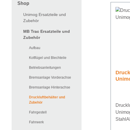
Shop
Unimog Ersatzteile und
Zubehör
MB Trac Ersatzteile und
Zubehör
Aufbau
Kotflügel und Blechteile
Betriebsanleitungen
Druckl
Bremsanlage Vorderachse
Unimo
Bremsanlage Hinterachse
Druckluftbehälter und
Zubehör
Drucklu
Unimo
Fahrgestell
Stahl
Fahrwerk
mmBetr