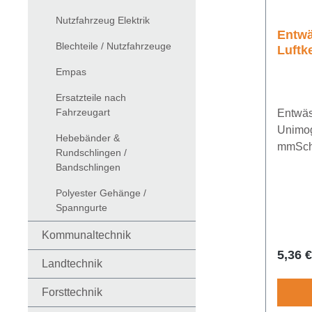
Nutzfahrzeug Elektrik
Entwä
Blechteile / Nutzfahrzeuge
Empas
Ersatzteile nach
Fahrzeugart
Entwäs
Unimog / Mb Trac M22 
Hebebänder &
Rundschlingen /
Bandschlingen
Polyester Gehänge /
Spanngurte
Kommunaltechnik
Regulä
5,36 €
Landtechnik
Forsttechnik