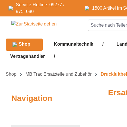
Service-Hotline: 09277 /
m Hauptinhalt springen
Zur Suche springen
Zur Hauptnavigation springen
1500 Artikel im S
9751080
Shop
Kommunaltechnik
/
Land
Vertragshändler
/
Shop
MB Trac Ersatzteile und Zubehör
Druckluftbe
Ersa
Navigation