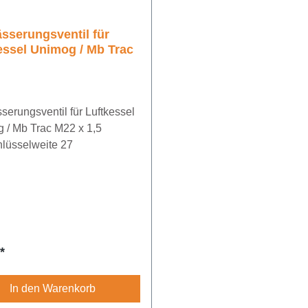
sserungsventil für
Luftkessel Unimog / Mb Trac
serungsventil für Luftkessel
x 1,5
mmSchlüsselweite 27
rer Preis:
*
In den Warenkorb