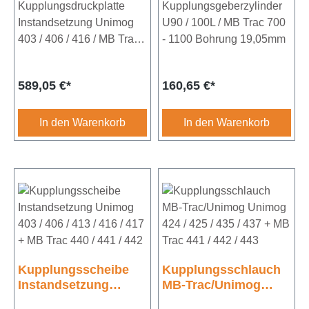
416 / MB Trac bis
Kupplungsdruckplatte
Kupplungsgeberzylinder
Fgst. 088736
Instandsetzung Unimog
U90 / 100L / MB Trac 700
403 / 406 / 416 / MB Trac
- 1100 Bohrung 19,05mm
bis Fgst. 088736
Durchmesser 310mm
Regulärer Preis:
Regulärer Preis:
589,05 €*
160,65 €*
Achtung: Der Artikel muss
bei UNIVOIT GmbH
eingesendet werden.
In den Warenkorb
In den Warenkorb
Kupplungsscheibe
Kupplungsschlauch
Instandsetzung
MB-Trac/Unimog
Unimog 403 / 406 /
Unimog 424 / 425 /