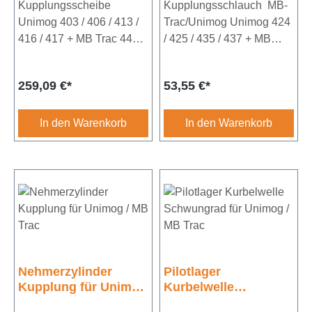
413 / 416 / 417 + MB
Kupplungsscheibe
435 / 437 + MB Trac
Kupplungsschlauch MB-
Trac 440 / 441 / 442
441 / 442 / 443
Unimog 403 / 406 / 413 /
Trac/Unimog Unimog 424
416 / 417 + MB Trac 440 /
/ 425 / 435 / 437 + MB
441 / 442 Durchmesser:
Trac 441 / 442 / 443
310mm10 Zähne Achtung:
Länge 350mm2x
Regulärer Preis:
Regulärer Preis:
259,09 €*
53,55 €*
Artikel muss bei UNIVOIT
Innengewinde 14mm
GmbH eingesendet
werden.
In den Warenkorb
In den Warenkorb
Nehmerzylinder
Pilotlager
Kupplung für Unimog
Kurbelwelle
/ MB Trac
Schwungrad für