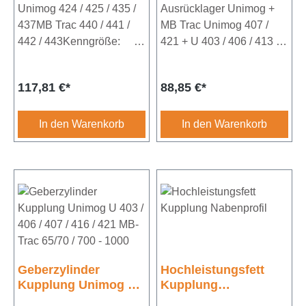
Unimog 424 / 425 / 435 /
Ausrücklager Unimog +
437MB Trac 440 / 441 /
MB Trac Unimog 407 /
442 / 443Kenngröße:
421 + U 403 / 406 / 413 /
GR-
416 / 417MB Trac 440 /
8Außendurchmesser:
441 / 442 Kenngröße:
Regulärer Preis:
Regulärer Preis:
117,81 €*
88,85 €*
140
GR-
mmInnendurchmesser:
4Außendurchmesser: 97
106 mmBreite:
mmInnendurchmesser:
In den Warenkorb
In den Warenkorb
25
65 mmBreite:
mmErgänzungsartikel/Erg
23
änzende Info: mit
mmErgänzungsartikel/Erg
Anlaufring
änzende Info: mit
Anlaufring
Geberzylinder
Hochleistungsfett
Kupplung Unimog U
Kupplung
403 / 406 / 407 / 416 /
Nabenprofil