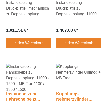
Doppelkupplung
Instandsetzung
U1000 - U1550 + MB
Instandsetzung
Unimog + MB Trac
Trac 1100/1300/1500
Druckplatte / mechanisch
Druckplatte zu
zu Doppelkupplung
Doppelkupplung U1000 -
Unimog + MB Trac für
U1550 + MB Trac
Unimog 424 / 425 / 435 /
1100/1300/1500
Regulärer Preis:
Regulärer Preis:
1.011,51 €*
1.487,88 €*
437 MB Trac 440 + 441
Kenngröße:
+442Durchmesser 330
DUT330/310Ø:
330 mmNabenprofil:
In den Warenkorb
In den Warenkorb
310/41x45-22NZähnez.:
22 Achtung: Artikel
muss bei UNIVOIT GmbH
eingeschickt werden
Instandsetzung
Kupplungs
Fahrscheibe zu
Nehmerzylinder
Doppelkupplung
Unimog + MB Trac