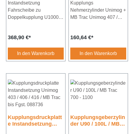
U1000 - 1500 + MB
Instandsetzung
Kupplungs
Trac 1100 / 1300 /
Fahrscheibe zu
Nehmerzylinder Unimog +
1500
Doppelkupplung U1000 -
MB Trac Unimog 407 /
1500 + MB Trac 1100 /
421 + 403 / 406 / 413 /
1300 / 1500 Durchmesser
416 / 417 MB Trac 440 /
Regulärer Preis:
Regulärer Preis:
368,90 €*
160,64 €*
330mm Achtung: Artikel
441 / 442Bohrung
muss bei UNIVOIT GmbH
26,99mm
eingesendet werden
In den Warenkorb
In den Warenkorb
Kupplungsdruckplatt
Kupplungsgeberzylin
e Instandsetzung
der U90 / 100L / MB
Unimog 403 / 406 /
Trac 700 - 1100