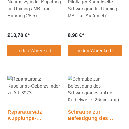
Nehmerzylinder Kupplung
Unimog / MB Trac
Pilotlager Kurbelwelle
für Unimog / MB Trac
Schwungrad für Unimog /
Bohrung 28,57
MB Trac Außen: 47
mmVergleichs-Nr.:
mmInnen: 20 mmBreite:
0012957707
14 mmAusführung:
Regulärer Preis:
Regulärer Preis:
210,70 €*
8,98 €*
(beidseitig Kunstoff
Abdichtung - höheres
Lagerspiel)
In den Warenkorb
In den Warenkorb
Reparatursatz
Schraube zur
Kupplungs-
Befestigung des
Geberzylinder zu Art.
Schwungrades auf