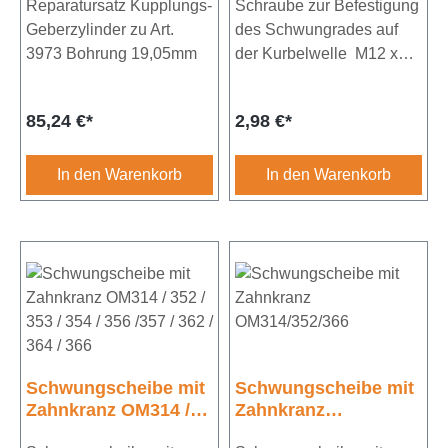
3973
Reparatursatz Kupplungs-
der Kurbelwelle
Schraube zur Befestigung
(26mm lang)
Geberzylinder zu Art.
des Schwungrades auf
3973 Bohrung 19,05mm
der Kurbelwelle M12 x
1,5 mmLänge: 26 mmSW:
22
Regulärer Preis:
Regulärer Preis:
85,24 €*
2,98 €*
In den Warenkorb
In den Warenkorb
Schwungscheibe mit
Schwungscheibe mit
Zahnkranz OM314 /
Zahnkranz
352 / 353 / 354 / 356
OM314/352/366