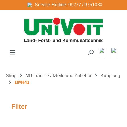
Service-Hotline: 09277 / 9751080
Zum Hauptinhalt springen
Shop
MB Trac Ersatzteile und Zubehör
Kupplung
BM441
Filter