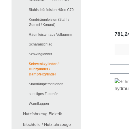
Scharlenker / Federlenker
Stahlschürfleisten Härte C70
Kombiräumleisten (Stahl /
Gummi / Korund)
Regulä
781,2
Räumleisten aus Vollgummi
Scharanschlag
Schwinglenker
Schwenkzylinder /
Hubzylinder /
Dämpferzylinder
Stoßdämpferschienen
sonstiges Zubehör
Warnflaggen
Nutzfahrzeug Elektrik
Blechteile / Nutzfahrzeuge