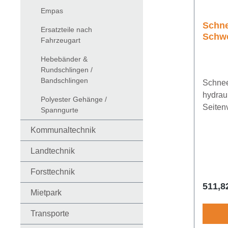
Empas
Schne
Ersatzteile nach
Schwe
Fahrzeugart
hydra
Seite
Hebebänder &
Rundschlingen /
Bandschlingen
Schnee
hydrau
Polyester Gehänge /
Seiten
Spanngurte
(Teles
Kommunaltechnik
mmHub
Landtechnik
Forsttechnik
Regulä
511,8
Mietpark
Transporte