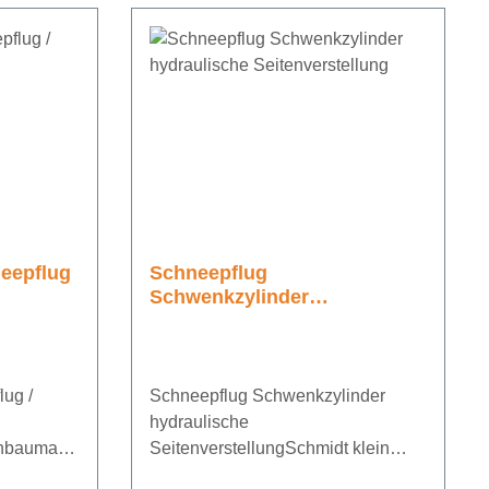
neepflug
Schneepflug
Schwenkzylinder
k
hydraulische
Seitenverstellung
lug /
Schneepflug Schwenkzylinder
hydraulische
inbaumaß:
SeitenverstellungSchmidt klein
5 mmHub:
(Teleskopzylinder) Einbaumaß: 425