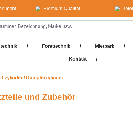
ortiment
Premium-Qualität
Tele
technik
/
Forsttechnik
/
Mietpark
/
Kontakt
/
bzylinder / Dämpferzylinder
tzteile und Zubehör