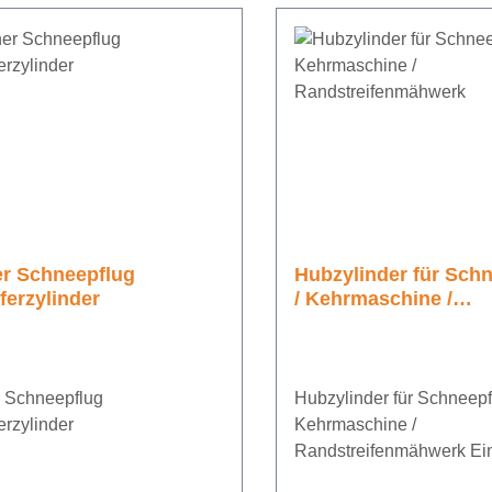
r Schneepflug
Hubzylinder für Sch
erzylinder
/ Kehrmaschine /
Randstreifenmähwer
 Schneepflug
Hubzylinder für Schneepf
rzylinder
Kehrmaschine /
Randstreifenmähwerk E
einstellbar von 695 - 86