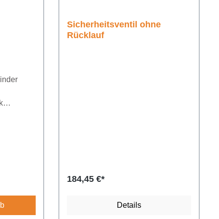
Sicherheitsventil ohne
Rücklauf
inder
k
aumaß: 445
Regulärer Preis:
184,45 €*
rb
Details