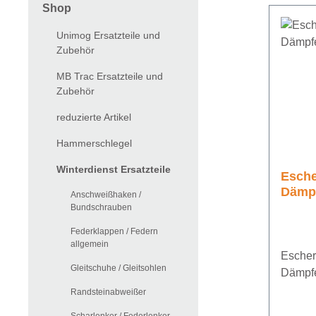
Shop
Unimog Ersatzteile und
Zubehör
MB Trac Ersatzteile und
Zubehör
reduzierte Artikel
Hammerschlegel
Winterdienst Ersatzteile
Esche
Dämpf
Anschweißhaken /
Bundschrauben
Federklappen / Federn
allgemein
Escher
Gleitschuhe / Gleitsohlen
Dämpfe
Randsteinabweißer