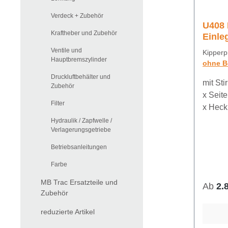
Verdeck + Zubehör
U408 
Kraftheber und Zubehör
Einle
Ventile und
Kipperp
Hauptbremszylinder
ohne 
Druckluftbehälter und
mit St
Zubehör
x Seit
Filter
x Heck
mit Pen
Hydraulik / Zapfwelle /
Verlagerungsgetriebe
Zurrös
eingel
Betriebsanleitungen
vor Be
Farbe
Kipperspinne: v
bis hi
MB Trac Ersatzteile und
Ab
2.
hintere
Zubehör
Kugel
reduzierte Artikel