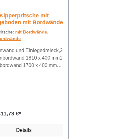
Kipperpritsche mit
geboden mit Bordwände
ritsche:
mit Bordwände
,
Bordwände
irnwand und Einlegedreieck,2
enbordwand 1810 x 400 mm1
bordwand 1700 x 400 mm
delbeschlag inkl. /4
en im Bodenblech
assen Bitte überprüfen Sie
stellung folgende Maße der
ordere Kugelmitte
ntere Kugelmitte 1252mm
811,73 €*
 Kugelmitte bis hintere
mitte 1630mm
Details
Kugeldurchmesser 47mm