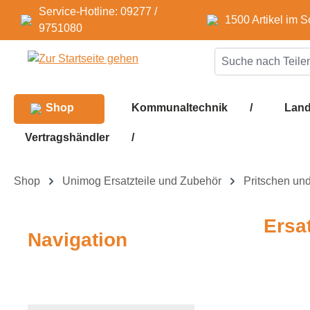
Service-Hotline: 09277 /
m Hauptinhalt springen
Zur Suche springen
Zur Hauptnavigation springen
1500 Artikel im S
9751080
Shop
Kommunaltechnik
/
Land
Vertragshändler
/
Shop
Unimog Ersatzteile und Zubehör
Pritschen un
Ersa
Navigation