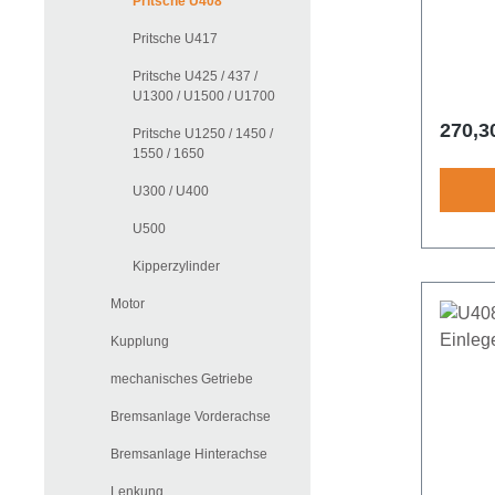
Pritsche U408
Pritsche U417
Pritsche U425 / 437 /
U1300 / U1500 / U1700
Regulä
270,3
Pritsche U1250 / 1450 /
1550 / 1650
U300 / U400
U500
Kipperzylinder
Motor
Kupplung
mechanisches Getriebe
Bremsanlage Vorderachse
Bremsanlage Hinterachse
Lenkung