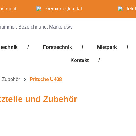
ortiment
Premium-Qualität
Tele
technik
/
Forsttechnik
/
Mietpark
/
Kontakt
/
d Zubehör
Pritsche U408
tzteile und Zubehör