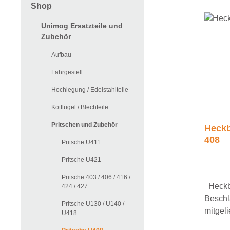
Shop
Unimog Ersatzteile und
Zubehör
Aufbau
Fahrgestell
Hochlegung / Edelstahlteile
Kotflügel / Blechteile
Pritschen und Zubehör
Heckb
408
Pritsche U411
Pritsche U421
Pritsche 403 / 406 / 416 /
Heckb
424 / 427
Beschl
Pritsche U130 / U140 /
mitgel
U418