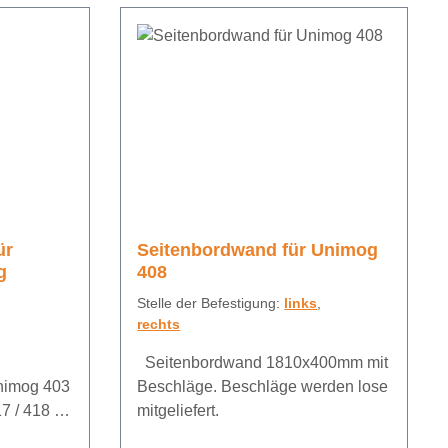
ür
Seitenbordwand für Unimog
g
408
Stelle der Befestigung:
links
,
rechts
Seitenbordwand 1810x400mm mit
nimog 403
Beschläge. Beschläge werden lose
7 / 418 /
mitgeliefert.