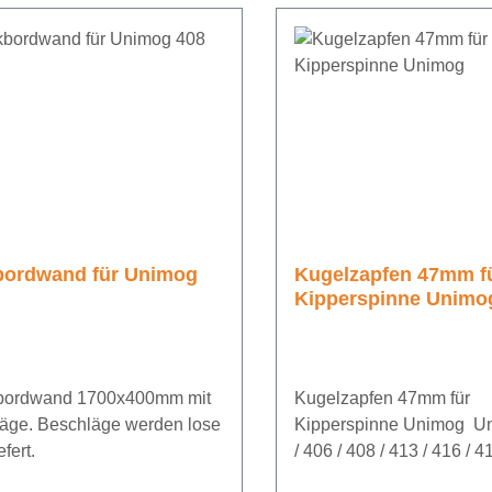
ordwand für Unimog
Kugelzapfen 47mm f
Kipperspinne Unimo
ordwand 1700x400mm mit
Kugelzapfen 47mm für
äge. Beschläge werden lose
Kipperspinne Unimog U
iefert.
/ 406 / 408 / 413 / 416 / 41
421 / 424 / 427