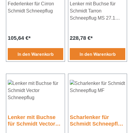
Federlenker für Cirron
Lenker mit Buchse für
Schmidt Schneepflug
Schmidt Tarron
Schneepflug MS 27.1
/30.1 / 32.1 / 36.1 / 40.1
Regulärer Preis:
Regulärer Preis:
105,64 €*
228,78 €*
In den Warenkorb
In den Warenkorb
Lenker mit Buchse
Scharlenker für
für Schmidt Vector
Schmidt Schneepflug
Schneepflug
MF