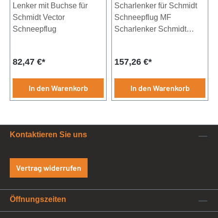
Lenker mit Buchse für
Scharlenker für Schmidt
Schmidt Vector
Schneepflug MF
Schneepflug
Scharlenker Schmidt
Schneepflug MF 0 / 1 / 1.3
/ 2.2 / 2.3 / 2.4 / 2.5 3 / 3.1
Regulärer Preis:
Regulärer Preis:
82,47 €*
157,26 €*
/ 3.3 / 3.6 / 5 / 5.1 / 5.3 / 7.3
In den Warenkorb
In den Warenkorb
Kontaktieren Sie uns
Vertrag widerrufen
Öffnungszeiten