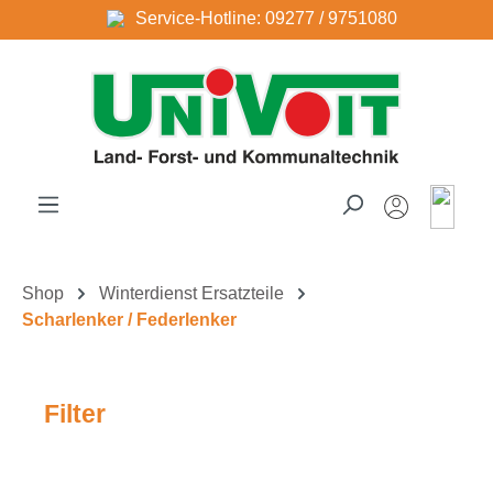
Service-Hotline: 09277 / 9751080
Zum Hauptinhalt springen
Shop
Winterdienst Ersatzteile
Scharlenker / Federlenker
Filter