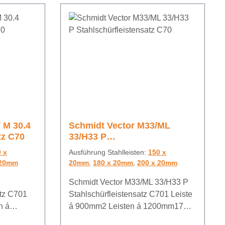
 M 30.4
Schmidt Vector M33/ML
tz C70
33/H33 P
Stahlschürfleistensatz C70
 x
Ausführung Stahlleisten:
150 x
 20mm
20mm
,
180 x 20mm
,
200 x 20mm
Schmidt Vector M33/ML 33/H33 P
atz C701
Stahlschürfleistensatz C701 Leiste
n á
á 900mm2 Leisten á 1200mm17
Bohrungen