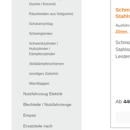
Gummi / Korund)
Schmi
Räumleisten aus Vollgummi
Stahl
Scharanschlag
Ausführ
20mm
,
Schwinglenker
Schmid
Schwenkzylinder /
Hubzylinder /
Stahls
Dämpferzylinder
Leiste
Stoßdämpferschienen
sonstiges Zubehör
Warnflaggen
Nutzfahrzeug Elektrik
Ab
44
Blechteile / Nutzfahrzeuge
Empas
Ersatzteile nach