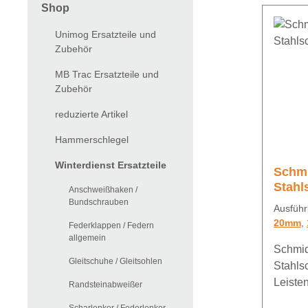
Shop
Unimog Ersatzteile und
Zubehör
MB Trac Ersatzteile und
Zubehör
reduzierte Artikel
Hammerschlegel
Winterdienst Ersatzteile
Schmi
Stahl
Anschweißhaken /
Bundschrauben
Ausführ
20mm
,
Federklappen / Federn
allgemein
Schmid
Gleitschuhe / Gleitsohlen
Stahls
Leiste
Randsteinabweißer