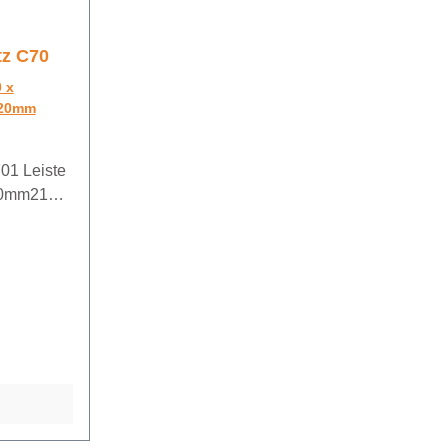
tz C70
 x
 20mm
701 Leiste
00mm21