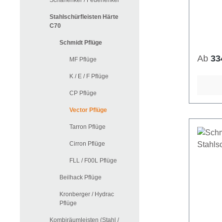
Scharlenker / Federlenker
Stahlschürfleisten Härte
C70
Schmidt Pflüge
Ab
33
MF Pflüge
K / E / F Pflüge
CP Pflüge
Vector Pflüge
Tarron Pflüge
Cirron Pflüge
FLL / F00L Pflüge
Beilhack Pflüge
Kronberger / Hydrac
Pflüge
Kombiräumleisten (Stahl /