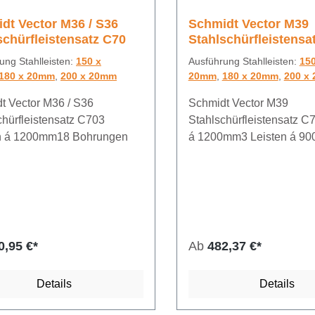
dt Vector M36 / S36
Schmidt Vector M39
schürfleistensatz C70
Stahlschürfleistensa
ung Stahlleisten:
150 x
Ausführung Stahlleisten:
150
180 x 20mm
,
200 x 20mm
20mm
,
180 x 20mm
,
200 x
t Vector M36 / S36
Schmidt Vector M39
chürfleistensatz C703
Stahlschürfleistensatz C
n á 1200mm18 Bohrungen
á 1200mm3 Leisten á 9
Bohrungen
0,95 €*
Ab
482,37 €*
Details
Details