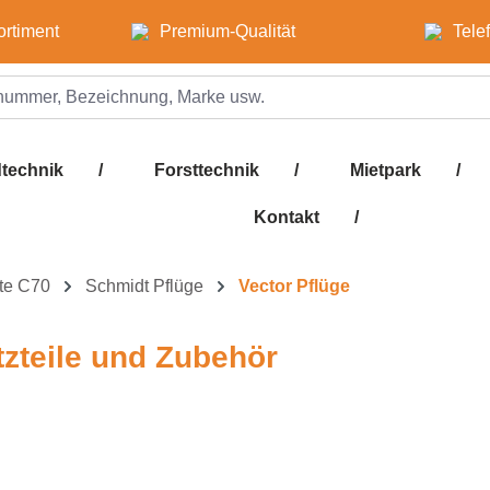
ortiment
Premium-Qualität
Tele
technik
/
Forsttechnik
/
Mietpark
/
Kontakt
/
rte C70
Schmidt Pflüge
Vector Pflüge
tzteile und Zubehör