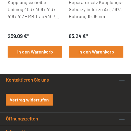
/ 416 / 417 + MB Trac 440
Kupplungsscheibe
3973
Reparatursatz Kupplungs-
/ 441 / 442
Unimog 403 / 406 / 413 /
Geberzylinder zu Art. 3973
416 / 417 + MB Trac 440 /
Bohrung 19,05mm
441 / 442 Durchmesser:
310mm10 Zähne Achtung:
Regulärer Preis:
Regulärer Preis:
259,09 €*
85,24 €*
Artikel muss bei UNIVOIT
GmbH eingesendet
werden.
In den Warenkorb
In den Warenkorb
Kontaktieren Sie uns
Vertrag widerrufen
Öffnungszeiten