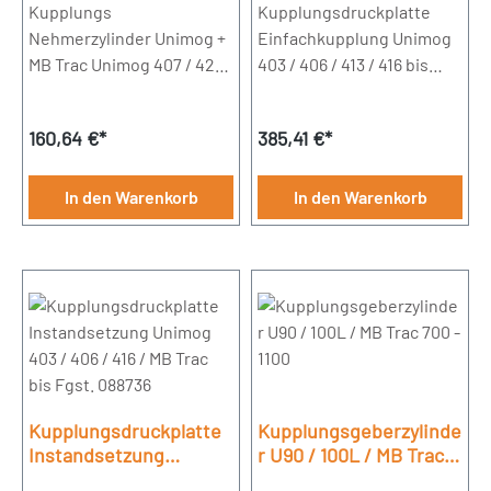
Kupplungs
/ 416 bis Fgst. 088736 /
Kupplungsdruckplatte
417
Nehmerzylinder Unimog +
Einfachkupplung Unimog
MB Trac Unimog 407 / 421 +
403 / 406 / 413 / 416 bis
403 / 406 / 413 / 416 /
Fgst. 088736 /
417 MB Trac 440 / 441 /
417Durchmesser 280mm
Regulärer Preis:
Regulärer Preis:
160,64 €*
385,41 €*
442Bohrung 26,99mm
In den Warenkorb
In den Warenkorb
Kupplungsdruckplatte
Kupplungsgeberzylinde
Instandsetzung
r U90 / 100L / MB Trac
Unimog 403 / 406 / 416
700 - 1100