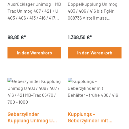
Ausrücklager Unimog + MB
(Instandsetzung)
Doppelkupplung Unimog
Trac Unimog 407 / 421 + U
403 / 406 / 416 bis FgNr.
403 / 406 / 413 / 416 / 417MB
088736 Altteil muss
Trac 440 / 441 /
verpackt werden und wird
442 Kenngröße:
durch uns abgeholt
Regulärer Preis:
Regulärer Preis:
88,85 €*
1.368,56 €*
GR-4Außendurchmesser:
Kenngröße: DOT280Ø:
97
280 mmNabenprofil:
mmInnendurchmesser:
Ge 280/45x50-24N, Mo
In den Warenkorb
In den Warenkorb
65 mmBreite:
280/26x32-10N
23
mmErgänzungsartikel/Erg
änzende Info: mit
Anlaufring
Geberzylinder
Kupplungs -
Kupplung Unimog U
Geberzylinder mit
403 / 406 / 407 / 416 /
Behälter - frühe 406 /