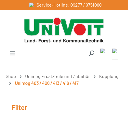
Service-Hotline: 09277 / 9751080
Zum Hauptinhalt springen
Shop
Unimog Ersatzteile und Zubehör
Kupplung
Unimog 403 / 406 / 413 / 416 / 417
Filter