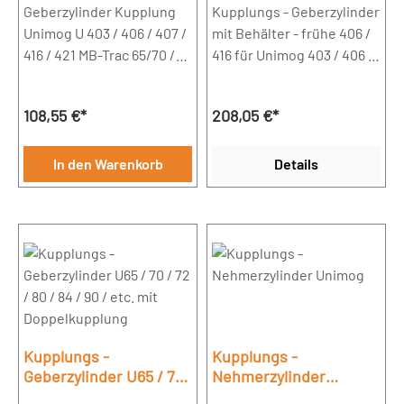
421 MB-Trac 65/70 / 700
Geberzylinder Kupplung
416
Kupplungs - Geberzylinder
- 1000
Unimog U 403 / 406 / 407 /
mit Behälter - frühe 406 /
416 / 421 MB-Trac 65/70 /
416 für Unimog 403 / 406 /
700 - 1000Bohrung 19,05
413 / 416 / 417Bohrung
mmVergleichs-Nr.:
19,05mm
Regulärer Preis:
Regulärer Preis:
108,55 €*
208,05 €*
0002953106
In den Warenkorb
Details
Kupplungs -
Kupplungs -
Geberzylinder U65 / 70
Nehmerzylinder
/ 72 / 80 / 84 / 90 / etc.
Unimog