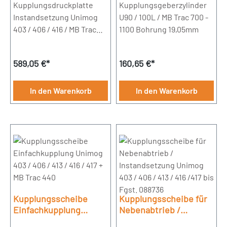
/ MB Trac bis Fgst.
Kupplungsdruckplatte
Kupplungsgeberzylinder
088736
Instandsetzung Unimog
U90 / 100L / MB Trac 700 -
403 / 406 / 416 / MB Trac
1100 Bohrung 19,05mm
bis Fgst. 088736
Durchmesser 310mm
Regulärer Preis:
Regulärer Preis:
589,05 €*
160,65 €*
Achtung: Der Artikel muss
bei UNIVOIT GmbH
eingesendet werden.
In den Warenkorb
In den Warenkorb
Kupplungsscheibe
Kupplungsscheibe für
Einfachkupplung
Nebenabtrieb /
Unimog 403 / 406 / 413
Instandsetzung