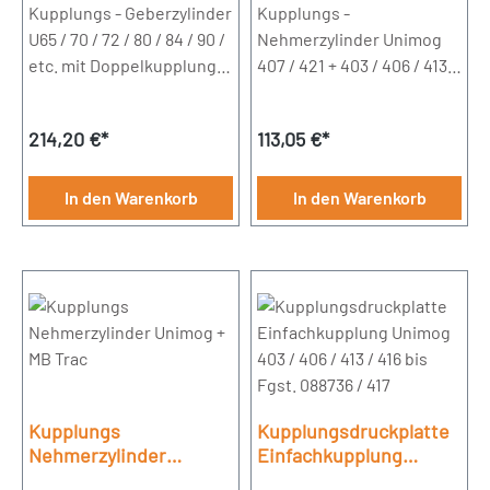
mit Doppelkupplung
Kupplungs - Geberzylinder
Kupplungs -
U65 / 70 / 72 / 80 / 84 / 90 /
Nehmerzylinder Unimog
etc. mit Doppelkupplung
407 / 421 + 403 / 406 / 413 /
Bohrung 22,2mm
416 / 417 /
404Durchmesser
Regulärer Preis:
Regulärer Preis:
214,20 €*
113,05 €*
20,64mm
In den Warenkorb
In den Warenkorb
Kupplungs
Kupplungsdruckplatte
Nehmerzylinder
Einfachkupplung
Unimog + MB Trac
Unimog 403 / 406 / 413