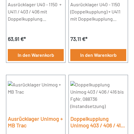
Ausrücklager U40 - 1150 +
Ausrücklager U40 - 1150
U411 / 403 / 406 mit
(Doppelkupplung) + U411
Doppelkupplung
mit Doppelkupplung
Innendurchmesser
Innendurchmesser
55mmAußendurchmesser:
65mmAußendurchmesser:
Regulärer Preis:
Regulärer Preis:
63,91 €*
73,11 €*
90mmpassend für U407 /
100mmpassend für U407 /
421 + U403 / 406 / 413 / 416
421 + U403 / 406 / 413 / 416
/ 417 / 404
/ 417 / 404
In den Warenkorb
In den Warenkorb
Ausrücklager Unimog +
Doppelkupplung
MB Trac
Unimog 403 / 406 / 416
bis FgNr. 088736