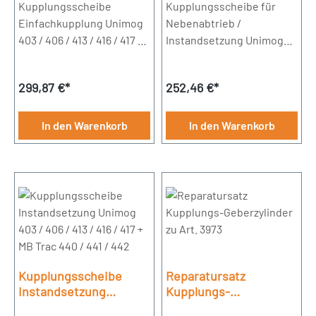
/ 416 / 417 + MB Trac 440
Kupplungsscheibe
Unimog 403 / 406 / 413
Kupplungsscheibe für
/ 416 /417 bis Fgst.
Einfachkupplung Unimog
Nebenabtrieb /
088736
403 / 406 / 413 / 416 / 417 +
Instandsetzung Unimog
MB Trac 440 Durchmesser
403 / 406 / 413 / 416 /417 bis
280mm10 Zähne
Fgst. 088736 Durchmesser
Regulärer Preis:
Regulärer Preis:
299,87 €*
252,46 €*
280mmZähneanzahl 24
Achtung: Artikel muss bei
UNIVOIT GmbH
In den Warenkorb
In den Warenkorb
eingesendet werden
Kupplungsscheibe
Reparatursatz
Instandsetzung
Kupplungs-
Unimog 403 / 406 / 413
Geberzylinder zu Art.