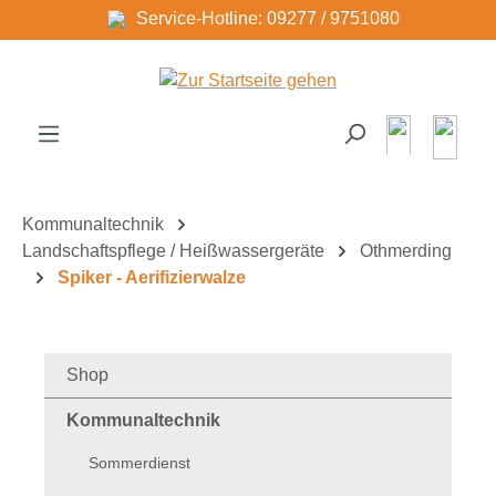
Service-Hotline: 09277 / 9751080
Zum Hauptinhalt springen
Kommunaltechnik
Landschaftspflege / Heißwassergeräte
Othmerding
Spiker - Aerifizierwalze
Shop
Kommunaltechnik
Sommerdienst