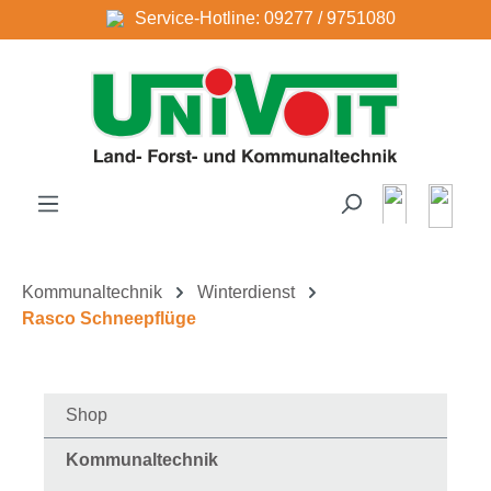
Service-Hotline: 09277 / 9751080
Zum Hauptinhalt springen
Kommunaltechnik
Winterdienst
Rasco Schneepflüge
Shop
Kommunaltechnik