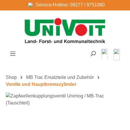
Service-Hotline: 09277 / 9751080
Zum Hauptinhalt springen
Shop
MB Trac Ersatzteile und Zubehör
Ventile und Hauptbremszylinder
Bildergalerie überspringen