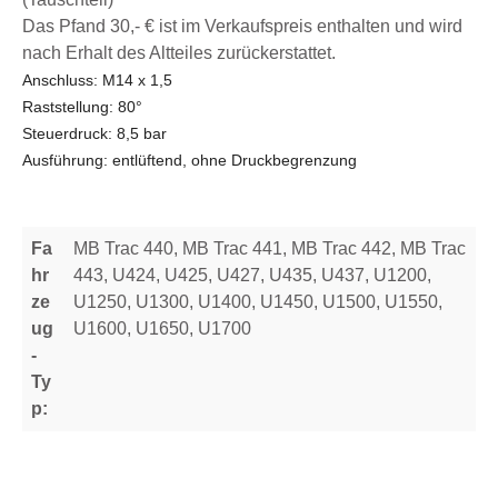
Das Pfand 30,- € ist im Verkaufspreis enthalten und wird
nach Erhalt des Altteiles zurückerstattet.
Anschluss: M14 x 1,5
Raststellung: 80°
Steuerdruck: 8,5 bar
Ausführung: entlüftend, ohne Druckbegrenzung
Fa
MB Trac 440, MB Trac 441, MB Trac 442, MB Trac
hr
443, U424, U425, U427, U435, U437, U1200,
ze
U1250, U1300, U1400, U1450, U1500, U1550,
ug
U1600, U1650, U1700
-
Ty
p: