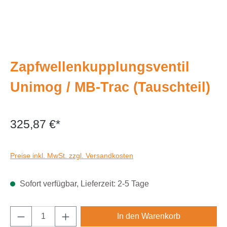
Zapfwellenkupplungsventil
Unimog / MB-Trac (Tauschteil)
325,87 €*
Preise inkl. MwSt. zzgl. Versandkosten
Sofort verfügbar, Lieferzeit: 2-5 Tage
Produkt Anzahl: Gib den gewünschten Wert e
In den Warenkorb