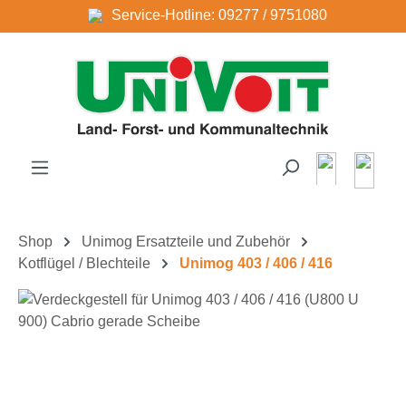
Service-Hotline: 09277 / 9751080
Zum Hauptinhalt springen
Shop
Unimog Ersatzteile und Zubehör
Kotflügel / Blechteile
Unimog 403 / 406 / 416
Bildergalerie überspringen