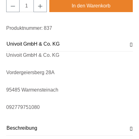
Produkt Anzahl: Gib den gewünschten Wert e
In den Warenkorb
Produktnummer:
837
Univoit GmbH & Co. KG
Univoit GmbH & Co. KG
Vordergeiersberg 28A
95485 Warmensteinach
092779751080
Beschreibung