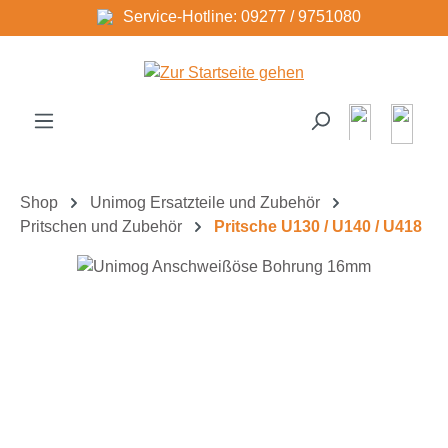
Service-Hotline: 09277 / 9751080
Zum Hauptinhalt springen
Shop
Unimog Ersatzteile und Zubehör
Pritschen und Zubehör
Pritsche U130 / U140 / U418
Bildergalerie überspringen