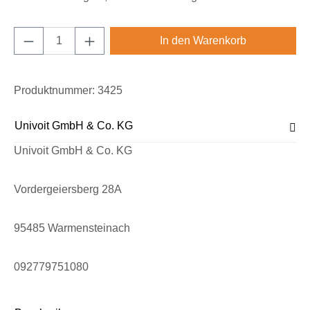
Produkt Anzahl: Gib den gewünschten Wert e
In den Warenkorb
Produktnummer:
3425
Univoit GmbH & Co. KG
Univoit GmbH & Co. KG
Vordergeiersberg 28A
95485 Warmensteinach
092779751080