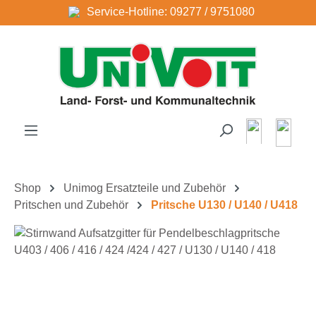
Service-Hotline: 09277 / 9751080
Zum Hauptinhalt springen
Shop
Unimog Ersatzteile und Zubehör
Pritschen und Zubehör
Pritsche U130 / U140 / U418
Bildergalerie überspringen