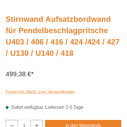
Stirnwand Aufsatzbordwand
für Pendelbeschlagpritsche
U403 / 406 / 416 / 424 /424 / 427
/ U130 / U140 / 418
499,38 €*
Preise inkl. MwSt. zzgl. Versandkosten
Sofort verfügbar, Lieferzeit: 2-5 Tage
Produkt Anzahl: Gib den gewünschten Wert e
In den Warenkorb