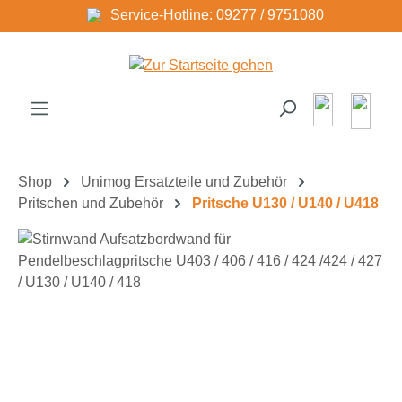
Service-Hotline: 09277 / 9751080
Zum Hauptinhalt springen
Shop
Unimog Ersatzteile und Zubehör
Pritschen und Zubehör
Pritsche U130 / U140 / U418
Bildergalerie überspringen