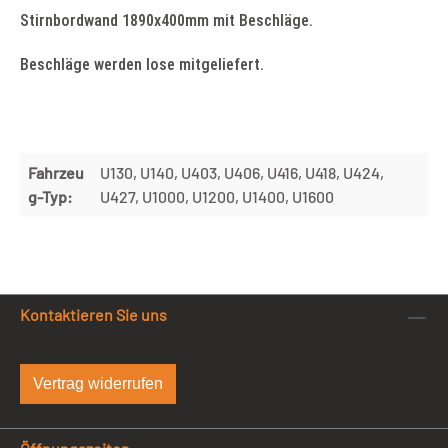
Stirnbordwand 1890x400mm mit Beschläge.
Beschläge werden lose mitgeliefert.
Fahrzeu
U130, U140, U403, U406, U416, U418, U424,
g-Typ:
U427, U1000, U1200, U1400, U1600
Kontaktieren Sie uns
Vertrag widerrufen