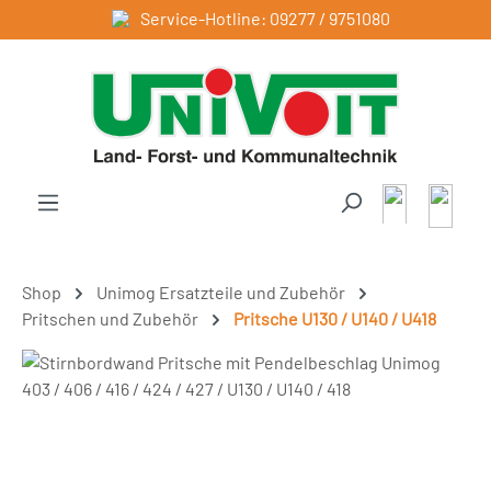
Service-Hotline: 09277 / 9751080
Zum Hauptinhalt springen
Shop
Unimog Ersatzteile und Zubehör
Pritschen und Zubehör
Pritsche U130 / U140 / U418
Bildergalerie überspringen