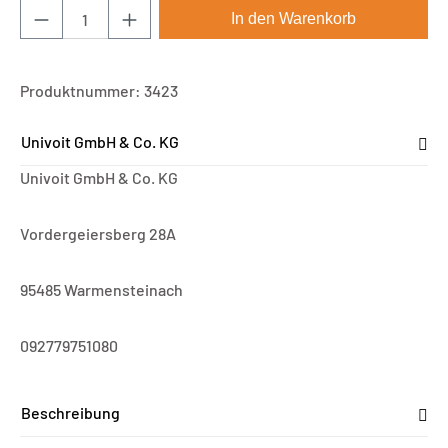
Produkt Anzahl: Gib den gewünschten Wert ei
In den Warenkorb
Produktnummer:
3423
Univoit GmbH & Co. KG
Univoit GmbH & Co. KG
Vordergeiersberg 28A
95485 Warmensteinach
092779751080
Beschreibung