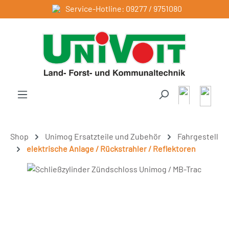
Service-Hotline: 09277 / 9751080
Zum Hauptinhalt springen
Shop
Unimog Ersatzteile und Zubehör
Fahrgestell
elektrische Anlage / Rückstrahler / Reflektoren
Bildergalerie überspringen