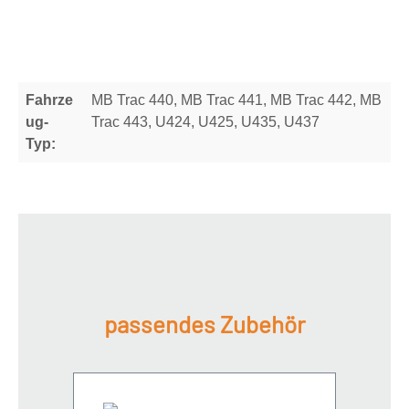
Fahrze
MB Trac 440, MB Trac 441, MB Trac 442, MB
ug-
Trac 443, U424, U425, U435, U437
Typ:
passendes Zubehör
Produktgalerie überspringen