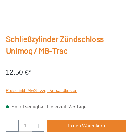
Schließzylinder Zündschloss
Unimog / MB-Trac
12,50 €*
Preise inkl. MwSt. zzgl. Versandkosten
Sofort verfügbar, Lieferzeit: 2-5 Tage
Produkt Anzahl: Gib den gewünschten Wert e
In den Warenkorb