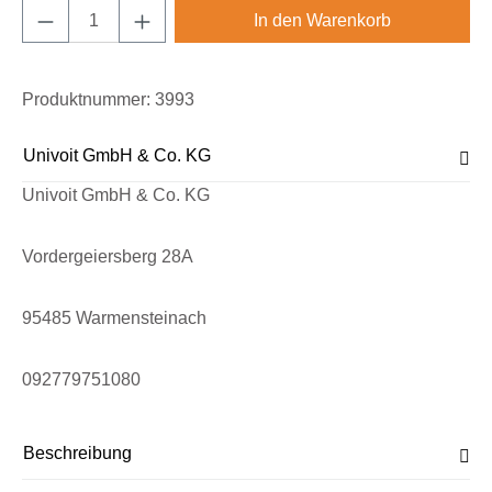
Produkt Anzahl: Gib den gewünschten Wert e
In den Warenkorb
Produktnummer:
3993
Univoit GmbH & Co. KG
Univoit GmbH & Co. KG
Vordergeiersberg 28A
95485 Warmensteinach
092779751080
Beschreibung