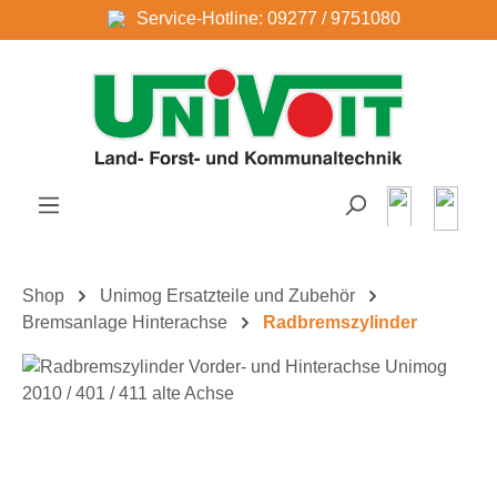
Service-Hotline: 09277 / 9751080
Zum Hauptinhalt springen
Shop
Unimog Ersatzteile und Zubehör
Bremsanlage Hinterachse
Radbremszylinder
Bildergalerie überspringen