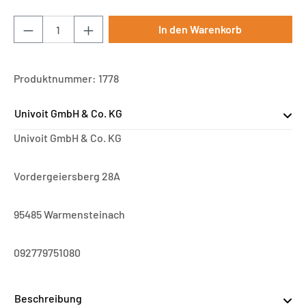
Produkt Anzahl: Gib den gewünschten Wert ei
In den Warenkorb
Produktnummer:
1778
Univoit GmbH & Co. KG
Univoit GmbH & Co. KG
Vordergeiersberg 28A
95485 Warmensteinach
092779751080
Beschreibung