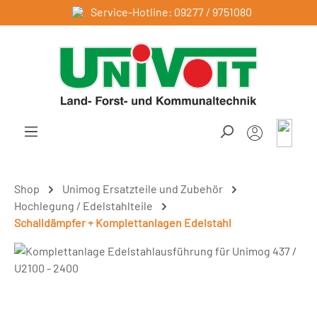
Service-Hotline: 09277 / 9751080
Zum Hauptinhalt springen
Shop
Unimog Ersatzteile und Zubehör
Hochlegung / Edelstahlteile
Schalldämpfer + Komplettanlagen Edelstahl
Bildergalerie überspringen