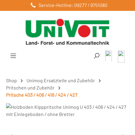
Service-Hotline: 09277 / 9751080
Zum Hauptinhalt springen
Shop
Unimog Ersatzteile und Zubehör
Pritschen und Zubehör
Pritsche 403 / 406 / 416 / 424 / 427
Bildergalerie überspringen