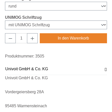
auswählen
UNIMOG Schriftzug
Produkt Anzahl: Gib den gewünschten Wert e
In den Warenkorb
Produktnummer:
3505
Univoit GmbH & Co. KG
Univoit GmbH & Co. KG
Vordergeiersberg 28A
95485 Warmensteinach