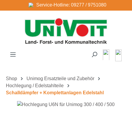
Service-Hotline: 09277 / 9751080
Zum Hauptinhalt springen
Shop
Unimog Ersatzteile und Zubehör
Hochlegung / Edelstahlteile
Schalldämpfer + Komplettanlagen Edelstahl
Bildergalerie überspringen