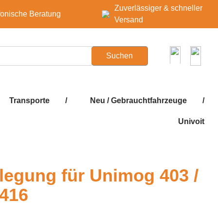
Zuverlässiger & schneller
fonische Beratung
Versand
Suchen
Transporte
/
Neu / Gebrauchtfahrzeuge
/
Univoit
legung für Unimog 403 /
 416