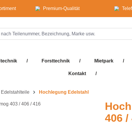
ortiment
Premium-Qualität
Tele
technik
/
Forsttechnik
/
Mietpark
/
Kontakt
/
Edelstahlteile
Hochlegung Edelstahl
Hoch
406 /