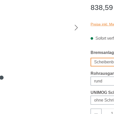
838,59
Preise inkl. M
Sofort ver
Bremsanlag
Scheibenb
Rohrausga
UNIMOG Sch
Produkt 