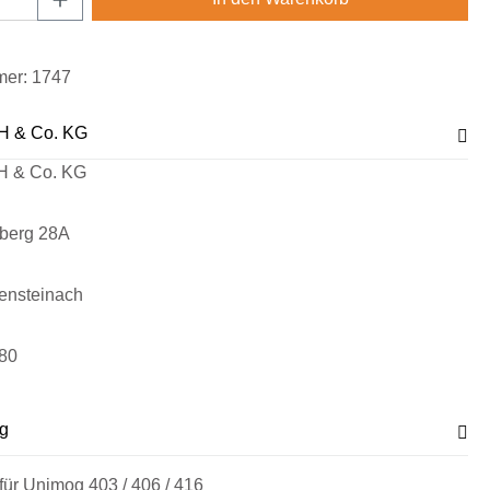
mer:
1747
H & Co. KG
H & Co. KG
sberg 28A
ensteinach
80
g
ür Unimog 403 / 406 / 416