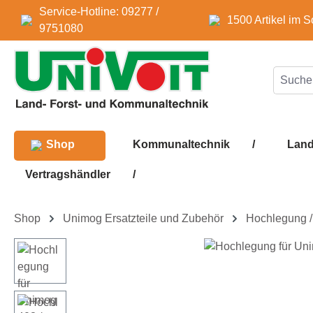
Service-Hotline: 09277 /
m Hauptinhalt springen
Zur Suche springen
Zur Hauptnavigation springen
1500 Artikel im S
9751080
Shop
Kommunaltechnik
/
Land
Vertragshändler
/
Shop
Unimog Ersatzteile und Zubehör
Hochlegung / 
Bildergalerie überspringen