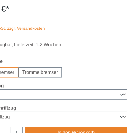
 €*
wSt. zzgl. Versandkosten
fügbar, Lieferzeit: 1-2 Wochen
auswählen
e
remser
Trommelbremser
auswählen
ng
auswählen
riftzug
Anzahl: Gib den gewünschten Wert ein oder
In den Warenkorb