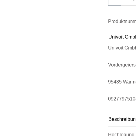
Produktnum
Univoit Gmb
Univoit Gmb
Vordergeier
95485 Warm
0927797510
Beschreibun
Hochlegung f