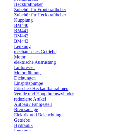
Heckkraftheber
Zubehör für Frontkraftheber
Zubehör für Heckkraftheber
Kupplung
BM440
BM441
BM442
BM443
Lenkung
mechanisches Getriebe
Motor
elektrische Ausrüstung
Luftpresser
Motorkühlung
Dichtungen
Einspritzpumpe
Pritsche / Heckaufbaurahmen
Ventile und Hauptbremszylinder
reduzierte Artikel
Aufbau / Fahrgestell
Bremsanlage
Elektrik und Beleuchtung
Getriebe
Hydraulik
Lenkung