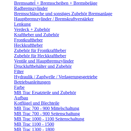
Bremssattel + Bremsscheiben + Bremsbeläge
Radbremszylinder
Bremsschläuche und sonstiges Zubehör Bremsanlage
Hauptbremszylinder / Bremskraftverstärker
Lenkung
Verdeck + Zubehör
Kraftheber und Zubehör
Frontkraftheber
Heckkraftheber
Zubehör für Frontkraftheber
Zubehör für Heckkraftheber
Ventile und Hauptbremszylinder
Druckluftbehälter und Zubehör
Filter
Hydraulik / Zapfwelle / Verlagerungsgetriebe
Betriebsanleitungen
Farbe
MB Trac Ersatzteile und Zubehör
Aufbau
Kotflügel und Blechteile
MB Trac 700 - 900 Mittelschaltung
MB Trac 700 - 900 Seitenschaltung
MB Trac 1000 - 1100 Seitenschaltung
MB Trac 1100 - 1500
MB Trac 1300 - 1800