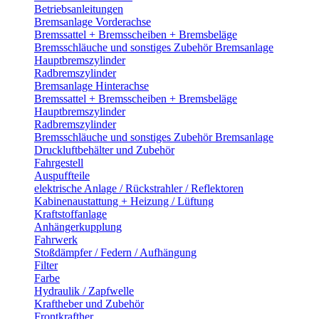
Betriebsanleitungen
Bremsanlage Vorderachse
Bremssattel + Bremsscheiben + Bremsbeläge
Bremsschläuche und sonstiges Zubehör Bremsanlage
Hauptbremszylinder
Radbremszylinder
Bremsanlage Hinterachse
Bremssattel + Bremsscheiben + Bremsbeläge
Hauptbremszylinder
Radbremszylinder
Bremsschläuche und sonstiges Zubehör Bremsanlage
Druckluftbehälter und Zubehör
Fahrgestell
Auspuffteile
elektrische Anlage / Rückstrahler / Reflektoren
Kabinenaustattung + Heizung / Lüftung
Kraftstoffanlage
Anhängerkupplung
Fahrwerk
Stoßdämpfer / Federn / Aufhängung
Filter
Farbe
Hydraulik / Zapfwelle
Kraftheber und Zubehör
Frontkrafther