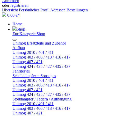
Anmelden
oder
registrieren
Übersicht
Persönliches Profil
Adressen
Bestellungen
0,00 €*
Home
Shop
Zur Kategorie Shop
Unimog Ersatzteile und Zubehör
Aufbau
Unimog 2010 / 401 / 411
Unimog 403 / 406 / 413 / 416 / 417
Unimog 407 / 421
Unimog 424 / 425 / 427 / 435 / 437
Fahrgestell
Schalldämpfer + Sonstiges
Unimog 2010 / 401 / 411
Unimog 403 / 406 / 413 / 416 / 417
Unimog 407 / 421
Unimog 424 / 425 / 427 / 435 / 437
Stoßdämpfer / Federn / Aufhängung
Unimog 2010 / 401 / 411
Unimog 403 / 406 / 413 / 416 / 417
Unimog 407 / 421