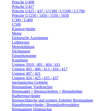
Pritsche U408
Pritsche U417
Pritsche U425 / 437 / U1300 / U1500 / U1700
Pritsche U1250 / 1450 / 1550 / 1650
U300 / U400
U500
Kipperzylinder
Motor
Elektrische Ausrüstung
Luftpresser
Motorkühlung
Dichtungen
Einspritzpumpe
Kupplung
Unimog 2010 / 401 / 404 / 411
Unimog 403 / 406 / 413 / 416 / 417
Unimog 407 / 421
Unimog 424 / 425 / 435 / 437
mechanisches Getriebe
Bremsanlage Vorderachse
Bremssattel + Bremsscheiben + Bremsbeläge
Radbremszylinder
Bremsschläuche und sostiges Zubehör Bremsanlage
Hauptbremszylinder / Bremskraftverstärker
Bremsanlage Hinterachse