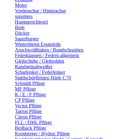
Motor
Vorderachse / Hinterachse
sonstiges
Hammerschlegel
Berti
Dücker
Sauerburger
Winterdienst Ersatzteile
Anschweißhaken / Bundschrauben
Federklappen / Federn allgemein
Gleitschuhe / Gleitsohlen
Randsteinabweißer
Scharlenker / Federlenker
Stahlschürfleisten Härte C70
Schmidt Pflüge
MF Pflüge
K / E / F Pflüge
CP Pflüge
Vector Pflüge
Tarron Pflüge
Cirron Pflüge
FLL / F00L Pflüge
Beilhack Pflüge
Kronberger / Hydrac Pflüge