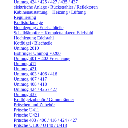
Unimog 424 / 425 / 427 / 435 / 437
elektrische Anlage / Rückstrahler / Reflektoren
Kabinenaustattung + Heizung / Lüftung
Regulierung
Kraftstoffanlage
Hochlegung / Edelstahlteile
Schalldämpfer + Komplettanlagen Edelstahl
Hochlegung Edelstahl
Kotflügel / Blechteile
Unimog 2010
Böhringer Unimog 70200
Unimog 401 + 402 Froschauge
Unimog 411
Unimog 421
Unimog 403 / 406 / 416
Unimog 407 / 417
Unimog 408 / 418
Unimog 424 / 425 / 427
Unimog 437
Kotflügelzubehör / Gummiränder
Pritschen und Zubehör
Pritsche U411
Pritsche U421
Pritsche 403 / 406 / 416 / 424 / 427
Pritsche U130 / U140 / U418