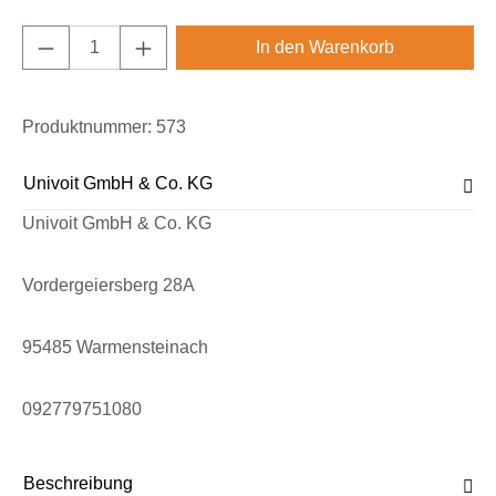
Produkt Anzahl: Gib den gewünschten Wert e
In den Warenkorb
Produktnummer:
573
Univoit GmbH & Co. KG
Univoit GmbH & Co. KG
Vordergeiersberg 28A
95485 Warmensteinach
092779751080
Beschreibung