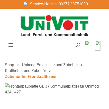
Service-Hotline: 09277 / 9751080
Zum Hauptinhalt springen
Shop
Unimog Ersatzteile und Zubehör
Kraftheber und Zubehör
Zubehör für Frontkraftheber
Bildergalerie überspringen