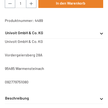
Produkt Anzahl: Gib den gewünschten Wert ei
In den Warenkorb
Produktnummer:
4489
Univoit GmbH & Co. KG
Univoit GmbH & Co. KG
Vordergeiersberg 28A
95485 Warmensteinach
092779751080
Beschreibung