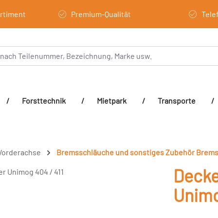
ortiment
Premium-Qualität
Tele
/
Forsttechnik
/
Mietpark
/
Transporte
/
Vorderachse
Bremsschläuche und sonstiges Zubehör Brem
Decke
Unimo