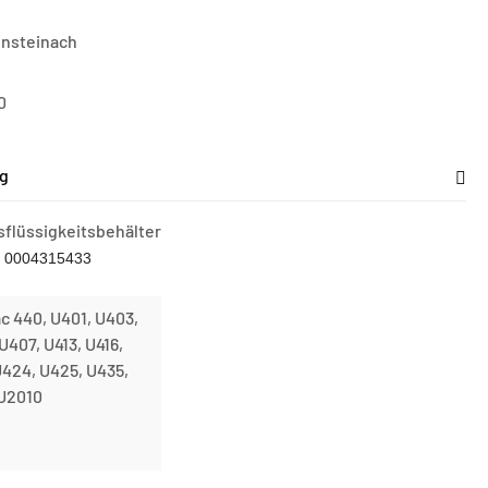
nsteinach
0
g
flüssigkeitsbehälter
.: 0004315433
c 440, U401, U403,
U407, U413, U416,
U424, U425, U435,
 U2010