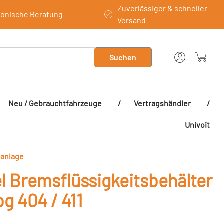
Zuverlässiger & schneller
fonische Beratung
Versand
Suchen
Neu / Gebrauchtfahrzeuge
/
Vertragshändler
/
Univoit
sanlage
l Bremsflüssigkeitsbehälter
g 404 / 411