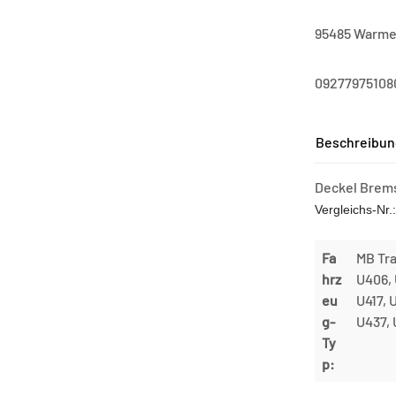
95485 Warme
09277975108
Beschreibun
Deckel Brems
Vergleichs-Nr
Fa
MB Tra
hrz
U406, 
eu
U417, 
g-
U437,
Ty
p: