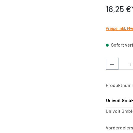
18,25 €
Preise inkl. M
Sofort verf
Produkt 
Produktnum
Univoit GmbH
Univoit GmbH
Vordergeier