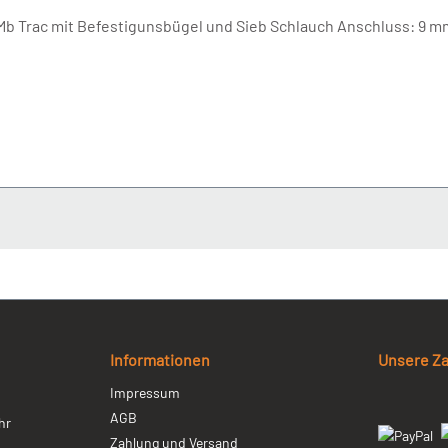
Ausgleichsbehälter Bremsflüssigkeit Unimog / Mb Trac mit Befestigunsbügel und Sieb
Informationen
Unsere Z
Impressum
AGB
hr
Zahlung und Versand