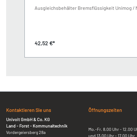
Regulärer Preis:
42,52 €*
Kontaktieren Sie uns
Öffnungszeiten
Univoit GmbH & Co. KG
Land - Forst - Kommunaltechnik
Mo.-Fr. 8.00 Uhr - 12.00 U
Vordergeiersberg 28a
und 13.00 Uhr - 17.00 Uhr