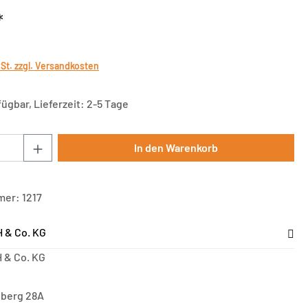
*
wSt. zzgl. Versandkosten
ügbar, Lieferzeit: 2-5 Tage
Anzahl: Gib den gewünschten Wert ein oder 
In den Warenkorb
mer:
1217
 & Co. KG
 & Co. KG
sberg 28A