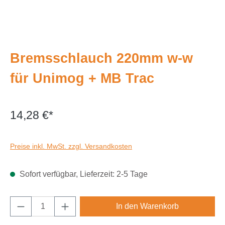
Bremsschlauch 220mm w-w
für Unimog + MB Trac
14,28 €*
Preise inkl. MwSt. zzgl. Versandkosten
Sofort verfügbar, Lieferzeit: 2-5 Tage
Produkt Anzahl: Gib den gewünschten Wert e
In den Warenkorb