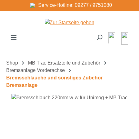
Service-Hotline: 09277 / 9751080
Zum Hauptinhalt springen
Shop
MB Trac Ersatzteile und Zubehör
Bremsanlage Vorderachse
Bremsschläuche und sonstiges Zubehör
Bremsanlage
Bildergalerie überspringen