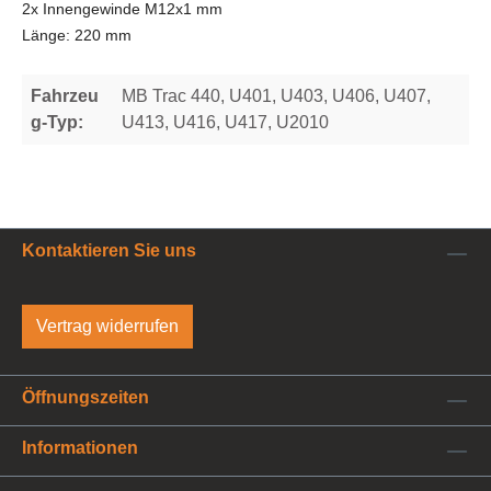
2x Innengewinde M12x1 mm
Länge: 220 mm
Fahrzeu
MB Trac 440, U401, U403, U406, U407,
g-Typ:
U413, U416, U417, U2010
Kontaktieren Sie uns
Vertrag widerrufen
Öffnungszeiten
Informationen