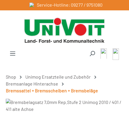
Service-Hotline: 09277 / 9751080
Zum Hauptinhalt springen
Shop
Unimog Ersatzteile und Zubehör
Bremsanlage Hinterachse
Bremssattel + Bremsscheiben + Bremsbeläge
Bildergalerie überspringen