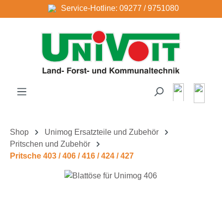
Service-Hotline: 09277 / 9751080
Zum Hauptinhalt springen
Shop
Unimog Ersatzteile und Zubehör
Pritschen und Zubehör
Pritsche 403 / 406 / 416 / 424 / 427
Bildergalerie überspringen