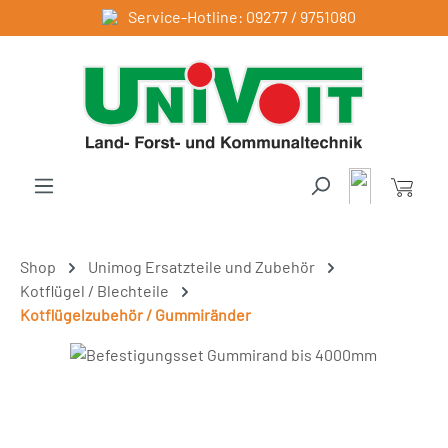
Service-Hotline: 09277 / 9751080
Zum Hauptinhalt springen
Shop
Unimog Ersatzteile und Zubehör
Kotflügel / Blechteile
Kotflügelzubehör / Gummiränder
Bildergalerie überspringen