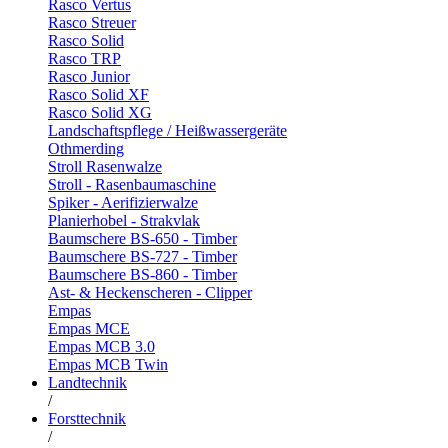
Rasco Vertus
Rasco Streuer
Rasco Solid
Rasco TRP
Rasco Junior
Rasco Solid XF
Rasco Solid XG
Landschaftspflege / Heißwassergeräte
Othmerding
Stroll Rasenwalze
Stroll - Rasenbaumaschine
Spiker - Aerifizierwalze
Planierhobel - Strakvlak
Baumschere BS-650 - Timber
Baumschere BS-727 - Timber
Baumschere BS-860 - Timber
Ast- & Heckenscheren - Clipper
Empas
Empas MCE
Empas MCB 3.0
Empas MCB Twin
Landtechnik
/
Forsttechnik
/