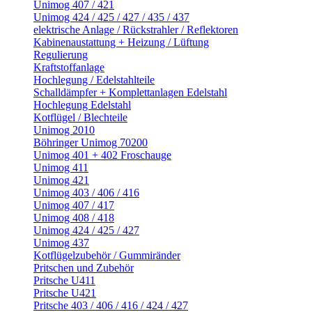
Unimog 407 / 421
Unimog 424 / 425 / 427 / 435 / 437
elektrische Anlage / Rückstrahler / Reflektoren
Kabinenaustattung + Heizung / Lüftung
Regulierung
Kraftstoffanlage
Hochlegung / Edelstahlteile
Schalldämpfer + Komplettanlagen Edelstahl
Hochlegung Edelstahl
Kotflügel / Blechteile
Unimog 2010
Böhringer Unimog 70200
Unimog 401 + 402 Froschauge
Unimog 411
Unimog 421
Unimog 403 / 406 / 416
Unimog 407 / 417
Unimog 408 / 418
Unimog 424 / 425 / 427
Unimog 437
Kotflügelzubehör / Gummiränder
Pritschen und Zubehör
Pritsche U411
Pritsche U421
Pritsche 403 / 406 / 416 / 424 / 427