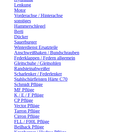
Lenkung
Motor
Vorderachse / Hinterachse
sonstiges
Hammerschlegel
Berti
Dücker
Sauerburger
Winterdienst Ersatzteile
Anschweißhaken / Bundschrauben
Federklappen / Federn allgemein
Gleitschuhe / Gleitsohlen
Randsteinabweißer
Scharlenker / Federlenker
Stahlschürfleisten Härte C70
Schmidt Pflüge
MF Pflüge
K / E / F Pflüge
CP Pflüge
Vector Pflüge
Tarron Pflüge
Cirron Pflüge
FLL / F00L Pflüge
Beilhack Pflüge