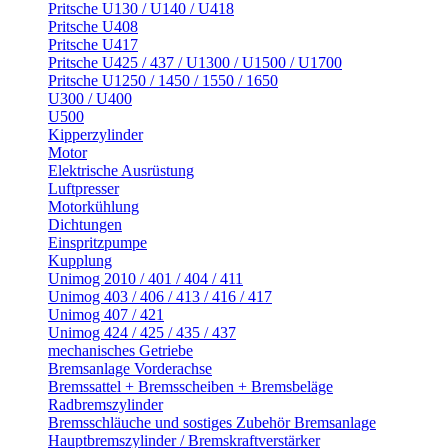
Pritsche U130 / U140 / U418
Pritsche U408
Pritsche U417
Pritsche U425 / 437 / U1300 / U1500 / U1700
Pritsche U1250 / 1450 / 1550 / 1650
U300 / U400
U500
Kipperzylinder
Motor
Elektrische Ausrüstung
Luftpresser
Motorkühlung
Dichtungen
Einspritzpumpe
Kupplung
Unimog 2010 / 401 / 404 / 411
Unimog 403 / 406 / 413 / 416 / 417
Unimog 407 / 421
Unimog 424 / 425 / 435 / 437
mechanisches Getriebe
Bremsanlage Vorderachse
Bremssattel + Bremsscheiben + Bremsbeläge
Radbremszylinder
Bremsschläuche und sostiges Zubehör Bremsanlage
Hauptbremszylinder / Bremskraftverstärker