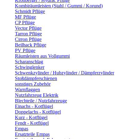
Kronberger / Hydrac Pflüge
Kombiräumleisten (Stahl / Gummi / Korund)
Schmidt Pflüge
MF Pflüge
CP Pflüge
Vector Pflüge
Tarron Pflüge
Cirron Pflüge
Beilhack Pflüge
PV Pflüge
Räumleisten aus Vollgummi
Scharanschlag
Schwinglenker
Schwenkzylinder / Hubzylinder / Dämpferzylinder
Stoßdämpferschienen
sonstiges Zubehör
Warnflaggen
Nutzfahrzeug Elektrik
Blechteile / Nutzfahrzeuge
Einachs - Kotflügel
Doppelachs - Kotflügel
Kurz - Kotflügel
Fendt - Kotflügel
Empas
Ersatzteile Empas