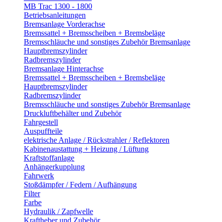
MB Trac 1300 - 1800
Betriebsanleitungen
Bremsanlage Vorderachse
Bremssattel + Bremsscheiben + Bremsbeläge
Bremsschläuche und sonstiges Zubehör Bremsanlage
Hauptbremszylinder
Radbremszylinder
Bremsanlage Hinterachse
Bremssattel + Bremsscheiben + Bremsbeläge
Hauptbremszylinder
Radbremszylinder
Bremsschläuche und sonstiges Zubehör Bremsanlage
Druckluftbehälter und Zubehör
Fahrgestell
Auspuffteile
elektrische Anlage / Rückstrahler / Reflektoren
Kabinenaustattung + Heizung / Lüftung
Kraftstoffanlage
Anhängerkupplung
Fahrwerk
Stoßdämpfer / Federn / Aufhängung
Filter
Farbe
Hydraulik / Zapfwelle
Kraftheber und Zubehör