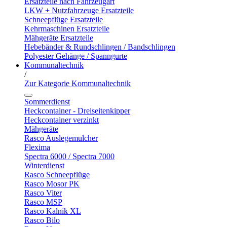
Ersatzteile nach Fahrzeugart
LKW + Nutzfahrzeuge Ersatzteile
Schneepflüge Ersatzteile
Kehrmaschinen Ersatzteile
Mähgeräte Ersatzteile
Hebebänder & Rundschlingen / Bandschlingen
Polyester Gehänge / Spanngurte
Kommunaltechnik
/
Zur Kategorie Kommunaltechnik
Sommerdienst
Heckcontainer - Dreiseitenkipper
Heckcontainer verzinkt
Mähgeräte
Rasco Auslegemulcher
Flexima
Spectra 6000 / Spectra 7000
Winterdienst
Rasco Schneepflüge
Rasco Mosor PK
Rasco Viter
Rasco MSP
Rasco Kalnik XL
Rasco Bilo