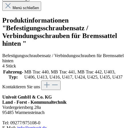
Menü schließen
Produktinformationen
"Befestigungsschraubensatz /
Verbindungsschrauben für Bremssattel
hinten "
Befestigungsschraubensatz / Verbindungsschrauben für Bremssattel
hinten
4 Stück
Fahrzeug-
MB Trac 440, MB Trac 441, MB Trac 442, U403,
Typ:
U406, U413, U416, U417, U424, U425, U435, U437
Kontaktieren Sie uns
Univoit GmbH & Co. KG
Land - Forst - Kommunaltechnik
Vordergeiersberg 28a
95485 Warmensteinach
Tel: 09277/975108-0
E-Mail:
info@univoit.de