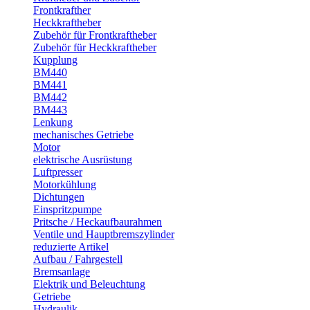
Frontkrafther
Heckkraftheber
Zubehör für Frontkraftheber
Zubehör für Heckkraftheber
Kupplung
BM440
BM441
BM442
BM443
Lenkung
mechanisches Getriebe
Motor
elektrische Ausrüstung
Luftpresser
Motorkühlung
Dichtungen
Einspritzpumpe
Pritsche / Heckaufbaurahmen
Ventile und Hauptbremszylinder
reduzierte Artikel
Aufbau / Fahrgestell
Bremsanlage
Elektrik und Beleuchtung
Getriebe
Hydraulik