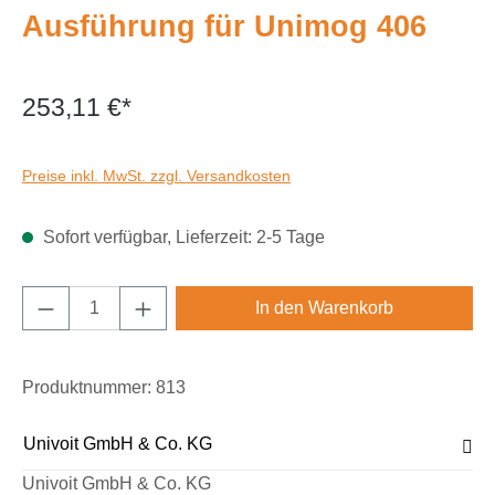
Ausführung für Unimog 406
253,11 €*
Preise inkl. MwSt. zzgl. Versandkosten
Sofort verfügbar, Lieferzeit: 2-5 Tage
Produkt Anzahl: Gib den gewünschten Wert e
In den Warenkorb
Produktnummer:
813
Univoit GmbH & Co. KG
Univoit GmbH & Co. KG