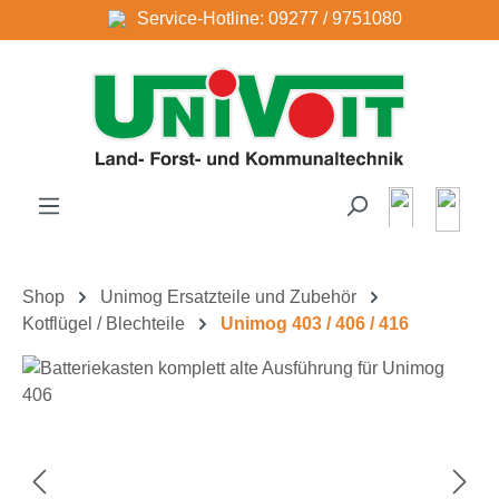
Service-Hotline: 09277 / 9751080
Zum Hauptinhalt springen
Shop
Unimog Ersatzteile und Zubehör
Kotflügel / Blechteile
Unimog 403 / 406 / 416
Bildergalerie überspringen