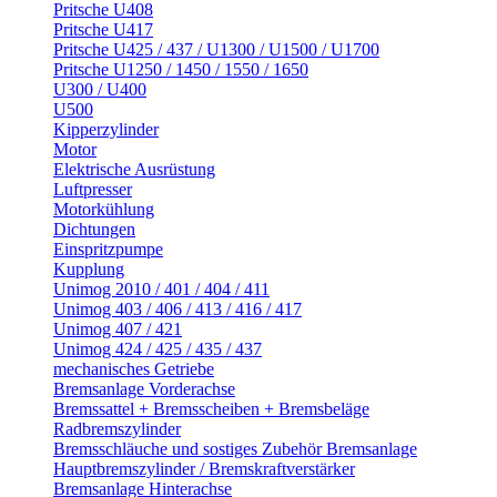
Pritsche U408
Pritsche U417
Pritsche U425 / 437 / U1300 / U1500 / U1700
Pritsche U1250 / 1450 / 1550 / 1650
U300 / U400
U500
Kipperzylinder
Motor
Elektrische Ausrüstung
Luftpresser
Motorkühlung
Dichtungen
Einspritzpumpe
Kupplung
Unimog 2010 / 401 / 404 / 411
Unimog 403 / 406 / 413 / 416 / 417
Unimog 407 / 421
Unimog 424 / 425 / 435 / 437
mechanisches Getriebe
Bremsanlage Vorderachse
Bremssattel + Bremsscheiben + Bremsbeläge
Radbremszylinder
Bremsschläuche und sostiges Zubehör Bremsanlage
Hauptbremszylinder / Bremskraftverstärker
Bremsanlage Hinterachse