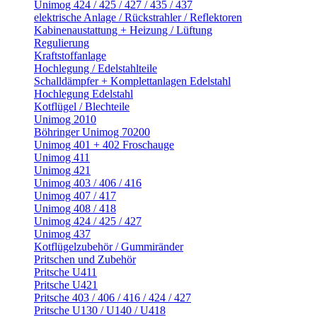
Unimog 424 / 425 / 427 / 435 / 437
elektrische Anlage / Rückstrahler / Reflektoren
Kabinenaustattung + Heizung / Lüftung
Regulierung
Kraftstoffanlage
Hochlegung / Edelstahlteile
Schalldämpfer + Komplettanlagen Edelstahl
Hochlegung Edelstahl
Kotflügel / Blechteile
Unimog 2010
Böhringer Unimog 70200
Unimog 401 + 402 Froschauge
Unimog 411
Unimog 421
Unimog 403 / 406 / 416
Unimog 407 / 417
Unimog 408 / 418
Unimog 424 / 425 / 427
Unimog 437
Kotflügelzubehör / Gummiränder
Pritschen und Zubehör
Pritsche U411
Pritsche U421
Pritsche 403 / 406 / 416 / 424 / 427
Pritsche U130 / U140 / U418