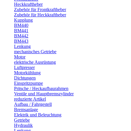
Heckkraftheber
Zubehör für Frontkraftheber
Zubehör für Heckkraftheber
Kupplung
BM440
BM441
BM442
BM443
Lenkung
mechanisches Getriebe
Motor
elektrische Ausrüstung
Luftpresser
Motorkühlung
Dichtungen
Einspritzpumpe
Pritsche / Heckaufbaurahmen
Ventile und Hauptbremszylinder
reduzierte Artikel
Aufbau / Fahrgestell
Bremsanlage
Elektrik und Beleuchtung
Getriebe
Hydraulik
Lenkung