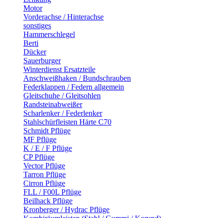
Motor
Vorderachse / Hinterachse
sonstiges
Hammerschlegel
Berti
Dücker
Sauerburger
Winterdienst Ersatzteile
Anschweißhaken / Bundschrauben
Federklappen / Federn allgemein
Gleitschuhe / Gleitsohlen
Randsteinabweißer
Scharlenker / Federlenker
Stahlschürfleisten Härte C70
Schmidt Pflüge
MF Pflüge
K / E / F Pflüge
CP Pflüge
Vector Pflüge
Tarron Pflüge
Cirron Pflüge
FLL / F00L Pflüge
Beilhack Pflüge
Kronberger / Hydrac Pflüge