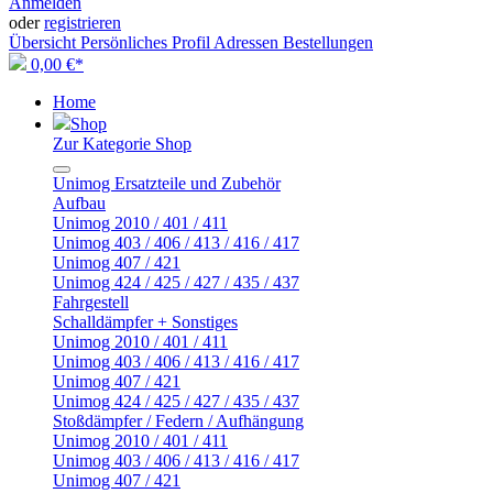
Anmelden
oder
registrieren
Übersicht
Persönliches Profil
Adressen
Bestellungen
0,00 €*
Home
Shop
Zur Kategorie Shop
Unimog Ersatzteile und Zubehör
Aufbau
Unimog 2010 / 401 / 411
Unimog 403 / 406 / 413 / 416 / 417
Unimog 407 / 421
Unimog 424 / 425 / 427 / 435 / 437
Fahrgestell
Schalldämpfer + Sonstiges
Unimog 2010 / 401 / 411
Unimog 403 / 406 / 413 / 416 / 417
Unimog 407 / 421
Unimog 424 / 425 / 427 / 435 / 437
Stoßdämpfer / Federn / Aufhängung
Unimog 2010 / 401 / 411
Unimog 403 / 406 / 413 / 416 / 417
Unimog 407 / 421