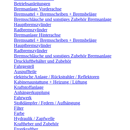
Betriebsanleitungen
Bremsanlage Vorderachse
Bremssattel + Bremsscheiben + Bremsbeläge
Bremsschläuche und sonstiges Zubehör Bremsanlage
Hauptbremszylinder
Radbremszylinder
Bremsanlage Hinterachse
Bremssattel + Bremsscheiben + Bremsbeläge
Hauptbremszylinder
Radbremszylinder
Bremsschläuche und sonstiges Zubehör Bremsanlage
Druckluftbehälter und Zubehör
Fahrgestell
Auspuffteile
elektrische Anlage / Rückstrahler / Reflektoren
Kabinenaustattung + Heizung / Lüftung
Kraftstoffanlage
Anhängerkupplung
Fahrwerk
Stoßdämpfer / Federn / Aufhängung
Filter
Farbe
Hydraulik / Zapfwelle
Kraftheber und Zubehör
Frontkrafther