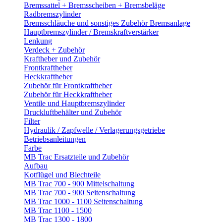
Bremssattel + Bremsscheiben + Bremsbeläge
Radbremszylinder
Bremsschläuche und sonstiges Zubehör Bremsanlage
Hauptbremszylinder / Bremskraftverstärker
Lenkung
Verdeck + Zubehör
Kraftheber und Zubehör
Frontkraftheber
Heckkraftheber
Zubehör für Frontkraftheber
Zubehör für Heckkraftheber
Ventile und Hauptbremszylinder
Druckluftbehälter und Zubehör
Filter
Hydraulik / Zapfwelle / Verlagerungsgetriebe
Betriebsanleitungen
Farbe
MB Trac Ersatzteile und Zubehör
Aufbau
Kotflügel und Blechteile
MB Trac 700 - 900 Mittelschaltung
MB Trac 700 - 900 Seitenschaltung
MB Trac 1000 - 1100 Seitenschaltung
MB Trac 1100 - 1500
MB Trac 1300 - 1800