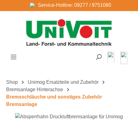
Service-Hotline: 09277 / 9751080
Zum Hauptinhalt springen
Shop
Unimog Ersatzteile und Zubehör
Bremsanlage Hinterachse
Bremsschläuche und sonstiges Zubehör
Bremsanlage
Bildergalerie überspringen