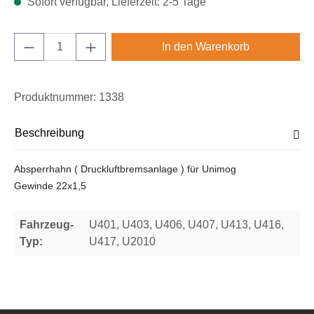
Sofort verfügbar, Lieferzeit: 2-5 Tage
Produkt Anzahl: Gib den gewünschten Wert e
In den Warenkorb
Produktnummer:
1338
Beschreibung
Absperrhahn ( Druckluftbremsanlage ) für Unimog
Gewinde 22x1,5
Fahrzeug-
U401, U403, U406, U407, U413, U416,
Typ:
U417, U2010