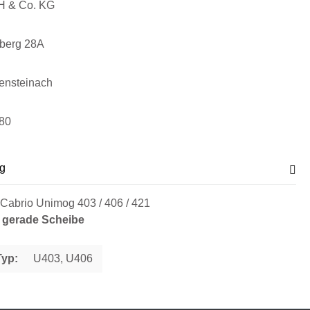
H & Co. KG
sberg 28A
ensteinach
80
g
 Cabrio Unimog 403 / 406 / 421
 gerade Scheibe
Typ:
U403, U406