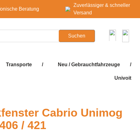
Zuverlässiger & schneller
fonische Beratung
Versand
Suchen
Transporte
/
Neu / Gebrauchtfahrzeuge
/
Univoit
kfenster Cabrio Unimog
 406 / 421