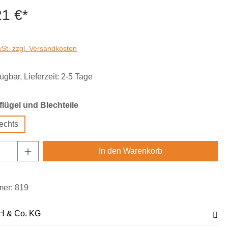
21 €*
wSt. zzgl. Versandkosten
ügbar, Lieferzeit: 2-5 Tage
auswählen
lügel und Blechteile
echts
Anzahl: Gib den gewünschten Wert ein oder
In den Warenkorb
mer:
819
H & Co. KG