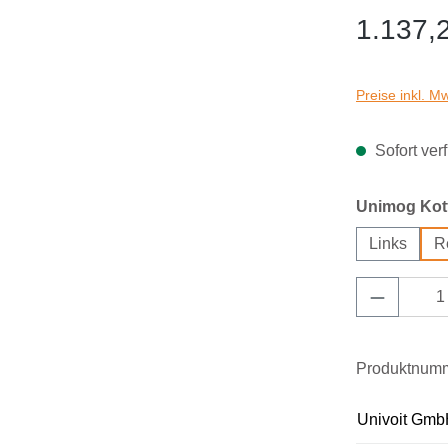
1.137,
Preise inkl. M
Sofort verf
Unimog Kotf
Links
R
Produkt 
Produktnum
Univoit Gmb