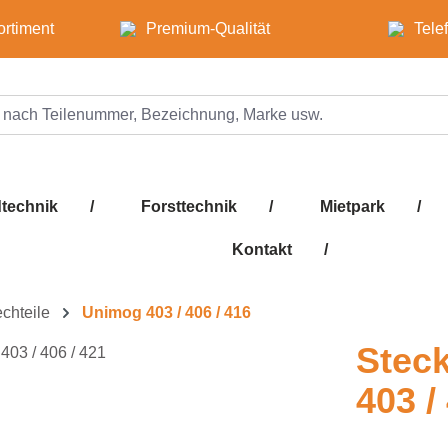
ortiment
Premium-Qualität
Tele
technik
/
Forsttechnik
/
Mietpark
/
Kontakt
/
echteile
Unimog 403 / 406 / 416
Stec
403 /