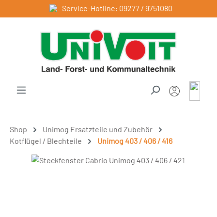
Service-Hotline: 09277 / 9751080
Zum Hauptinhalt springen
Shop
Unimog Ersatzteile und Zubehör
Kotflügel / Blechteile
Unimog 403 / 406 / 416
Bildergalerie überspringen