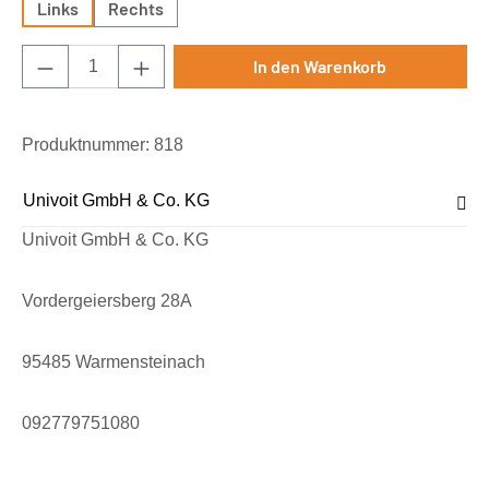
Links
Rechts
Produkt Anzahl: Gib den gewünschten Wert e
In den Warenkorb
Produktnummer:
818
Univoit GmbH & Co. KG
Univoit GmbH & Co. KG
Vordergeiersberg 28A
95485 Warmensteinach
092779751080