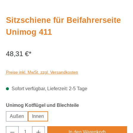
Sitzschiene für Beifahrerseite
Unimog 411
48,31 €*
Preise inkl. MwSt. zzgl. Versandkosten
Sofort verfügbar, Lieferzeit: 2-5 Tage
auswählen
Unimog Kotflügel und Blechteile
Außen
Innen
Produkt Anzahl: Gib den gewünschten Wert e
In den Warenkorb