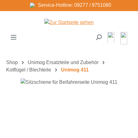
Service-Hotline: 09277 / 9751080
Zum Hauptinhalt springen
Shop
Unimog Ersatzteile und Zubehör
Kotflügel / Blechteile
Unimog 411
Bildergalerie überspringen