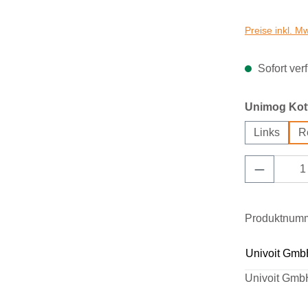
Preise inkl. M
Sofort verf
Unimog Kotf
Links
R
Produkt 
Produktnum
Univoit Gmb
Univoit Gmb