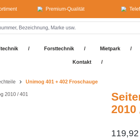
ortiment
Premium-Qualität
Tele
technik
/
Forsttechnik
/
Mietpark
/
Kontakt
/
echteile
Unimog 401 + 402 Froschauge
Seite
2010 
119,92