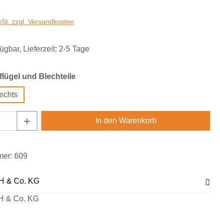
wSt. zzgl. Versandkosten
ügbar, Lieferzeit: 2-5 Tage
auswählen
lügel und Blechteile
echts
Anzahl: Gib den gewünschten Wert ein oder
In den Warenkorb
mer:
609
H & Co. KG
H & Co. KG