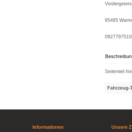
Vordergeier
95485 Warm
0927797510
Beschreibun
Seitenteil hi
Fahrzeug-
Informationen
Unsere Z