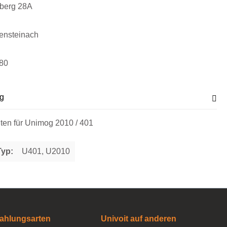
sberg 28A
ensteinach
80
g
nten für Unimog 2010 / 401
Typ:
U401, U2010
ahlungsarten
Univoit auf anderen