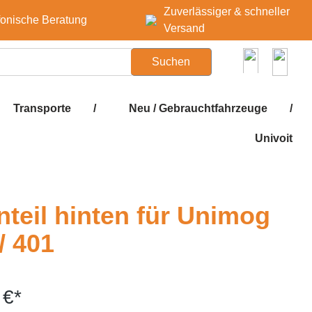
Zuverlässiger & schneller
fonische Beratung
Versand
Suchen
Transporte
/
Neu / Gebrauchtfahrzeuge
/
Univoit
nteil hinten für Unimog
/ 401
 €*