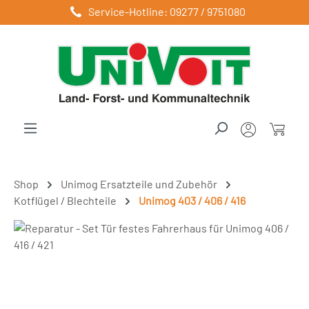
Service-Hotline: 09277 / 9751080
Zum Hauptinhalt springen
Shop
Unimog Ersatzteile und Zubehör
Kotflügel / Blechteile
Unimog 403 / 406 / 416
Bildergalerie überspringen