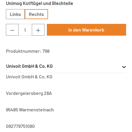
auswählen
Unimog Kotflügel und Blechteile
Links
Rechts
Produkt Anzahl: Gib den gewünschten Wert ei
In den Warenkorb
Produktnummer:
798
Univoit GmbH & Co. KG
Univoit GmbH & Co. KG
Vordergeiersberg 28A
95485 Warmensteinach
092779751080