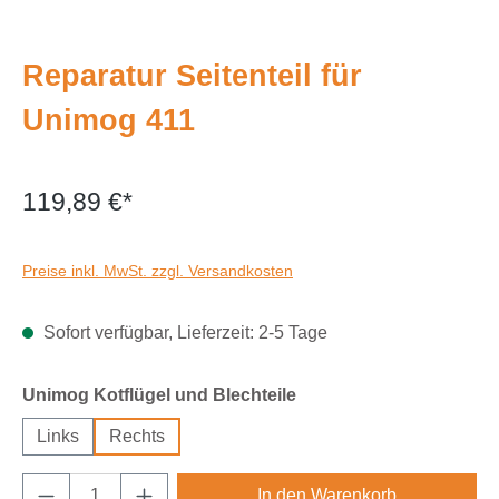
Reparatur Seitenteil für
Unimog 411
119,89 €*
Preise inkl. MwSt. zzgl. Versandkosten
Sofort verfügbar, Lieferzeit: 2-5 Tage
auswählen
Unimog Kotflügel und Blechteile
Links
Rechts
Produkt Anzahl: Gib den gewünschten Wert e
In den Warenkorb