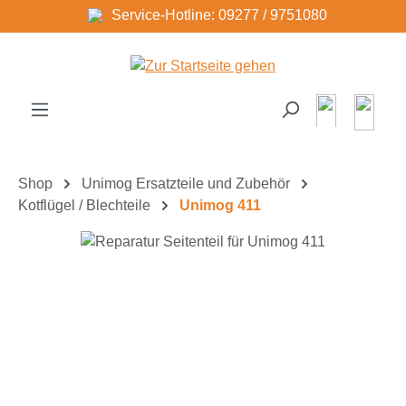
Service-Hotline: 09277 / 9751080
Zum Hauptinhalt springen
Shop
Unimog Ersatzteile und Zubehör
Kotflügel / Blechteile
Unimog 411
Bildergalerie überspringen