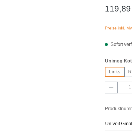
119,89
Preise inkl. M
Sofort verf
Unimog Kotf
Links
R
Produkt 
Produktnum
Univoit Gmb