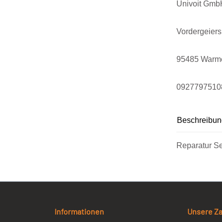
Univoit Gmb
Vordergeier
95485 Warm
0927797510
Beschreibun
Reparatur Se
Informationen
Unsere Z