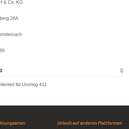
H & Co. KG
sberg 28A
ensteinach
80
g
itenteil für Unimog 411
ahlungsarten
Univoit auf anderen Plattformen