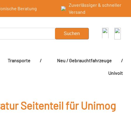
Zuverlässiger & schneller
fonische Beratung
Versand
Suchen
Transporte
/
Neu / Gebrauchtfahrzeuge
/
Univoit
atur Seitenteil für Unimog