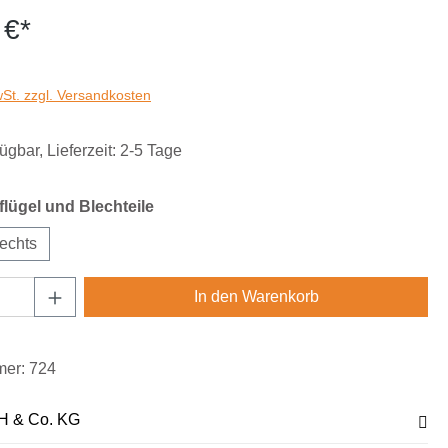
 €*
wSt. zzgl. Versandkosten
ügbar, Lieferzeit: 2-5 Tage
auswählen
lügel und Blechteile
echts
Anzahl: Gib den gewünschten Wert ein oder
In den Warenkorb
mer:
724
H & Co. KG