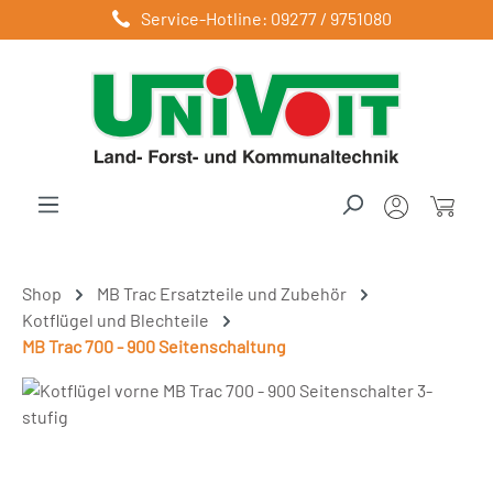
Service-Hotline: 09277 / 9751080
Zum Hauptinhalt springen
Shop
MB Trac Ersatzteile und Zubehör
Kotflügel und Blechteile
MB Trac 700 - 900 Seitenschaltung
Bildergalerie überspringen