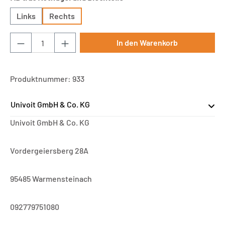
Links
Rechts
Produkt Anzahl: Gib den gewünschten Wert ei
In den Warenkorb
Produktnummer:
933
Univoit GmbH & Co. KG
Univoit GmbH & Co. KG
Vordergeiersberg 28A
95485 Warmensteinach
092779751080