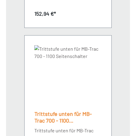
KotflügelLänge 590 mm
Regulärer Preis:
152,94 €*
Trittstufe unten für MB-
Trac 700 - 1100
Seitenschalter
Trittstufe unten für MB-Trac