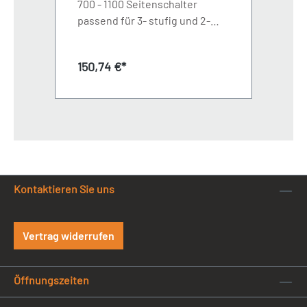
700 - 1100 Seitenschalter
passend für 3- stufig und 2-
stufigLänge 500 mm
Regulärer Preis:
150,74 €*
Kontaktieren Sie uns
Vertrag widerrufen
Öffnungszeiten