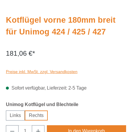
Kotflügel vorne 180mm breit
für Unimog 424 / 425 / 427
181,06 €*
Preise inkl. MwSt. zzgl. Versandkosten
Sofort verfügbar, Lieferzeit: 2-5 Tage
auswählen
Unimog Kotflügel und Blechteile
Links
Rechts
Produkt Anzahl: Gib den gewünschten Wert e
In den Warenkorb