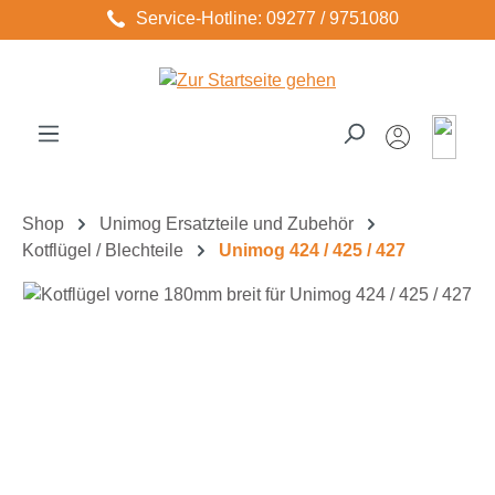
Service-Hotline: 09277 / 9751080
Zum Hauptinhalt springen
Shop
Unimog Ersatzteile und Zubehör
Kotflügel / Blechteile
Unimog 424 / 425 / 427
Bildergalerie überspringen