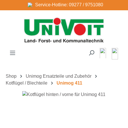
Service-Hotline: 09277 / 9751080
Zum Hauptinhalt springen
Shop
Unimog Ersatzteile und Zubehör
Kotflügel / Blechteile
Unimog 411
Bildergalerie überspringen