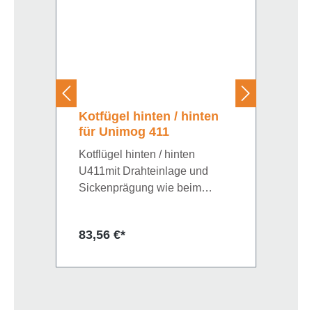
Kotfügel hinten / hinten
für Unimog 411
Kotflügel hinten / hinten
U411mit Drahteinlage und
Sickenprägung wie beim
Original
Regulärer Preis:
83,56 €*