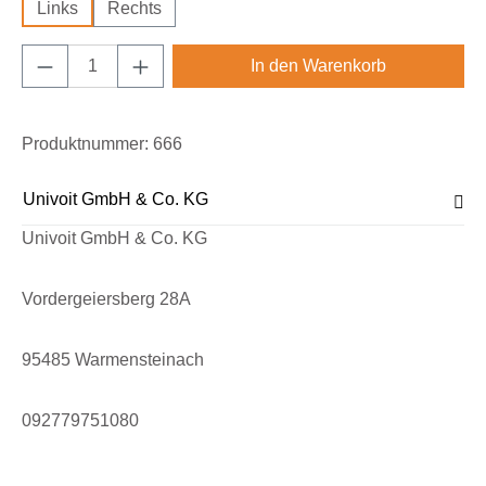
Links
Rechts
Produkt Anzahl: Gib den gewünschten Wert e
In den Warenkorb
Produktnummer:
666
Univoit GmbH & Co. KG
Univoit GmbH & Co. KG
Vordergeiersberg 28A
95485 Warmensteinach
092779751080