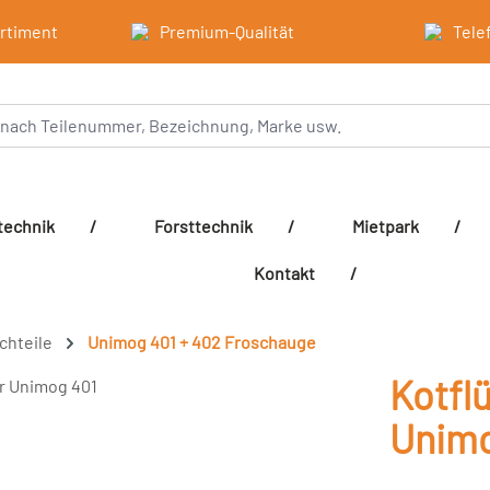
ortiment
Premium-Qualität
Tele
technik
/
Forsttechnik
/
Mietpark
/
Kontakt
/
echteile
Unimog 401 + 402 Froschauge
Kotflü
Unimo