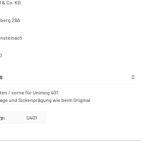
 & Co. KG
sberg 28A
nsteinach
0
g
nten / vorne für Unimog 401
lage und Sickenprägung wie beim Original
yp:
U401