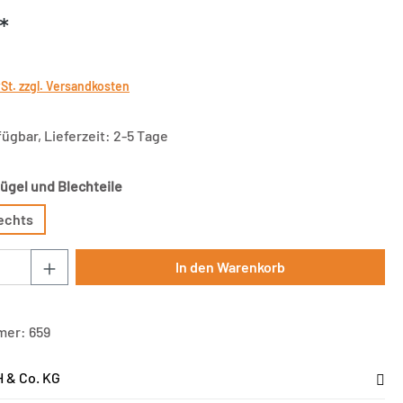
*
wSt. zzgl. Versandkosten
ügbar, Lieferzeit: 2-5 Tage
auswählen
ügel und Blechteile
echts
Anzahl: Gib den gewünschten Wert ein oder 
In den Warenkorb
mer:
659
 & Co. KG