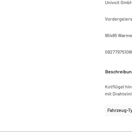
Univoit GmbH
Vordergeier
95485 Warme
09277975108
Beschreibun
Kotflügel hi
mit Drahtein
Fahrzeug-T