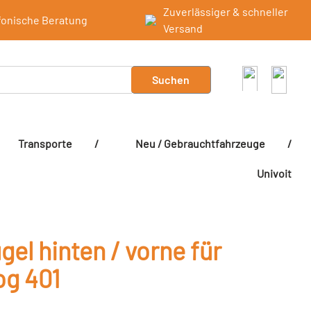
Zuverlässiger & schneller
fonische Beratung
Versand
Suchen
Transporte
/
Neu / Gebrauchtfahrzeuge
/
Univoit
gel hinten / vorne für
g 401