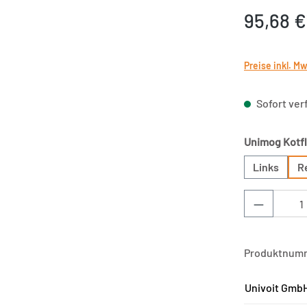
95,68 €
Preise inkl. M
Sofort verf
Unimog Kotfl
Links
R
Produkt 
Produktnum
Univoit GmbH