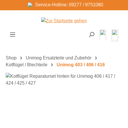
Service-Hotline: 09277 / 9751080
Zum Hauptinhalt springen
Shop
Unimog Ersatzteile und Zubehör
Kotflügel / Blechteile
Unimog 403 / 406 / 416
Bildergalerie überspringen