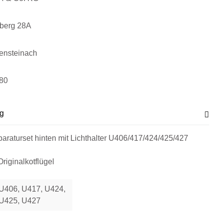
sberg 28A
ensteinach
80
g
paraturset hinten mit Lichthalter U406/417/424/425/427
riginalkotflügel
U406, U417, U424,
U425, U427