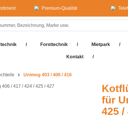
ortiment
Premium-Qualität
Tele
technik
/
Forsttechnik
/
Mietpark
/
Kontakt
/
echteile
Unimog 403 / 406 / 416
Kotfl
für U
425 /