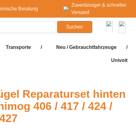
Zuverlässiger & schneller
fonische Beratung
Versand
Suchen
Transporte
/
Neu / Gebrauchtfahrzeuge
/
Univoit
ügel Reparaturset hinten
nimog 406 / 417 / 424 /
 427