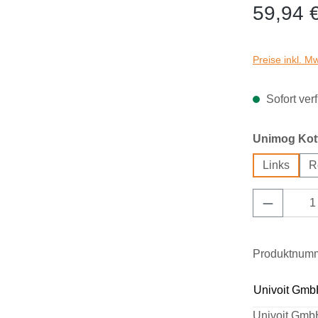
59,94 
Preise inkl. M
Sofort verf
Unimog Kotf
Links
R
Produkt 
Produktnum
Univoit Gmb
Univoit Gmb