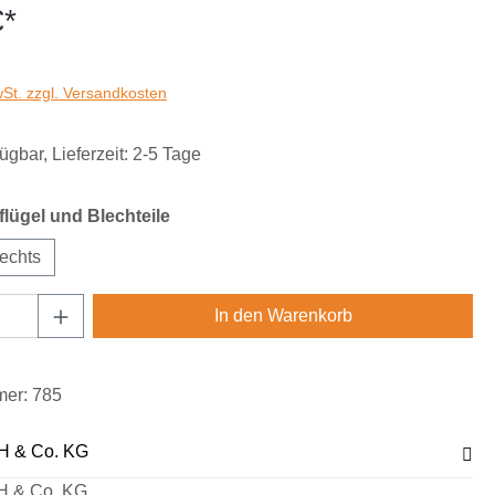
€*
wSt. zzgl. Versandkosten
ügbar, Lieferzeit: 2-5 Tage
auswählen
lügel und Blechteile
echts
Anzahl: Gib den gewünschten Wert ein oder
In den Warenkorb
mer:
785
H & Co. KG
H & Co. KG