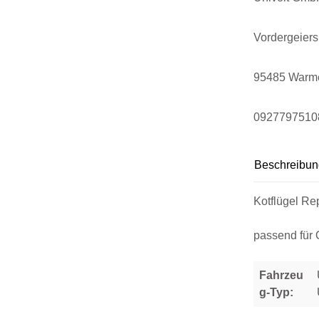
Vordergeier
95485 Warm
0927797510
Beschreibun
Kotflügel Re
passend für O
Fahrzeu
g-Typ: