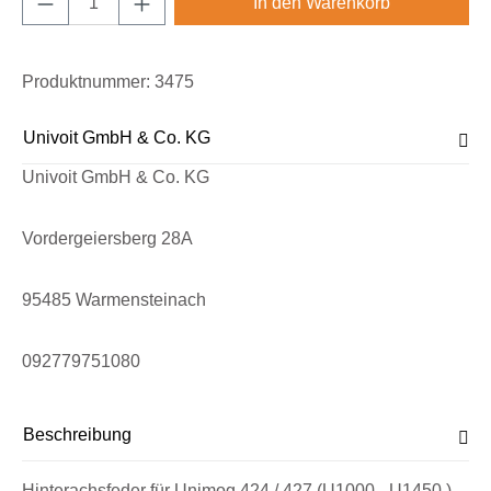
In den Warenkorb
Produktnummer:
3475
Univoit GmbH & Co. KG
Univoit GmbH & Co. KG
Vordergeiersberg 28A
95485 Warmensteinach
092779751080
Beschreibung
Hinterachsfeder für Unimog 424 / 427 (U1000 - U1450 )