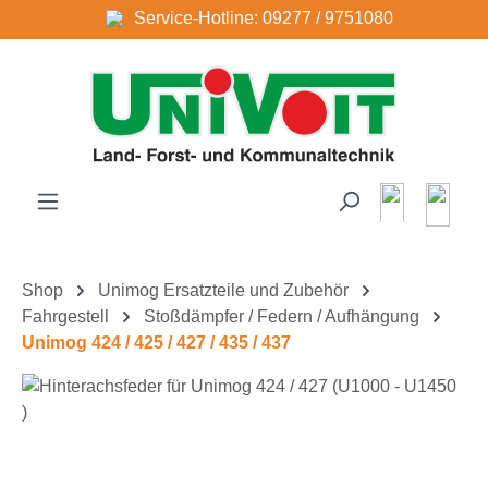
Service-Hotline: 09277 / 9751080
Zum Hauptinhalt springen
Shop
Unimog Ersatzteile und Zubehör
Fahrgestell
Stoßdämpfer / Federn / Aufhängung
Unimog 424 / 425 / 427 / 435 / 437
Bildergalerie überspringen