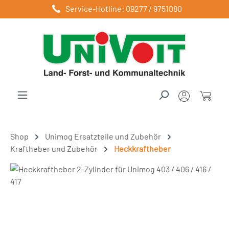
Service-Hotline: 09277 / 9751080
Zum Hauptinhalt springen
Shop
Unimog Ersatzteile und Zubehör
Kraftheber und Zubehör
Heckkraftheber
Bildergalerie überspringen