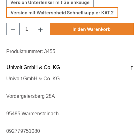
Version Unterlenker mit Gelenkauge
Version mit Walterscheid Schnellkuppler KAT.2
Produkt Anzahl: Gib den gewünschten Wert e
In den Warenkorb
Produktnummer:
3455
Univoit GmbH & Co. KG
Univoit GmbH & Co. KG
Vordergeiersberg 28A
95485 Warmensteinach
092779751080