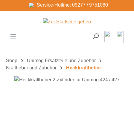
Service-Hotline: 09277 / 9751080
Zum Hauptinhalt springen
Shop
Unimog Ersatzteile und Zubehör
Kraftheber und Zubehör
Heckkraftheber
Bildergalerie überspringen