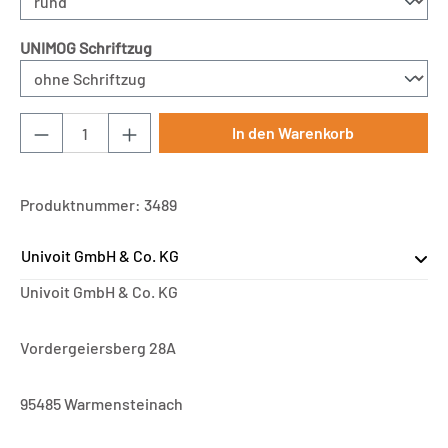
auswählen
UNIMOG Schriftzug
Produkt Anzahl: Gib den gewünschten Wert ei
In den Warenkorb
Produktnummer:
3489
Univoit GmbH & Co. KG
Univoit GmbH & Co. KG
Vordergeiersberg 28A
95485 Warmensteinach