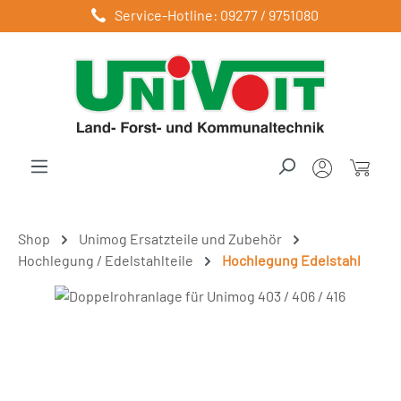
Service-Hotline: 09277 / 9751080
Zum Hauptinhalt springen
Shop
Unimog Ersatzteile und Zubehör
Hochlegung / Edelstahlteile
Hochlegung Edelstahl
Bildergalerie überspringen